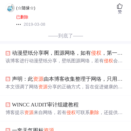
(☆随缘☆)
赞
已删除
2019-03-08
——到底了——
动漫壁纸分享啊，图源网络，如有
侵权
，第一联系时间
该博客进行动漫壁纸分享，壁纸图源网络，若有
侵权
会第
一时间
删除
资源
。
声明：此
资源
由本博客收集整理于网络，只用于交流学习，请勿用作它途。如有
本文强调了网络
资源
分享的正确方式，旨在促进健康的信
息交流环境，避免
侵权
行为，尊重原创作者的权益。
WINCC AUDIT审计组建教程
博客提示
资源
来自网络，若有
侵权
可联系
删除
，还提供点
击查看完整文件的指引。
一套天气图标
资源