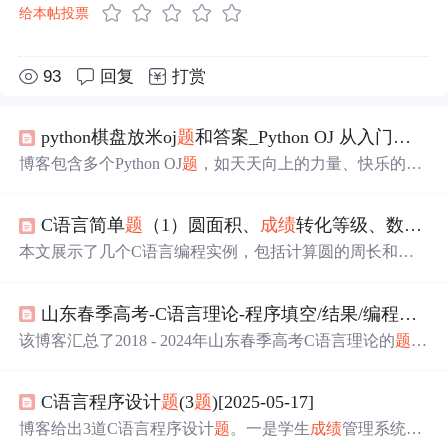
给本帖投票
93
回复
打赏
python棋盘放米oj
题
和答案_Python OJ 从入门到入门基础练习 10
博客包含多个Python OJ
题
，如天天向上的力量、快乐的数
字、跳台阶等。给出了各
题
的
题
目描述和Python代码实
现，涉及能力值计算、数字判断、台阶跳法、
成绩
转换、
C语言简单
题
（1）圆面积、
成绩
转化等级、数列和、
质数判断等内容，还包含月份缩写、分段函数、
闰年
天数
等问
题
的求解。
本文展示了几个C语言编程实例，包括计算圆的周长和面
积、
成绩
等级判定、数列求和、判断
闰年
、求平均分、华
氏温度转换、根据条件解析方程以及日期计算和字符串排
山东春季高考-C语言理论-程序填空/结果/编程
题
（
序，涉及基础数学和数据处理功能。
该博客汇总了2018 - 2024年山东春季高考C语言理论的
题
目，包括选择
题
、程序结果
题
、程序填空
题
和编程
题
。编
程
题
涉及三角形面积计算、数列求和、
闰年
统计、选手
成
C语言程序设计
题
(3
题
)[2025-05-17]
绩
计算、积分奖励、青年大学习完成情况统计等内容。
博客给出3道C语言程序设计
题
。一是学生
成绩
管理系统，