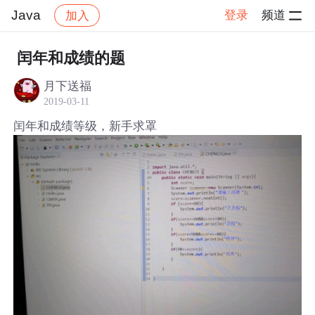
Java
登录
频道
加入
帖子详情
社区
Java
闰年和成绩的题
月下送福
2019-03-11
闰年和成绩等级，新手求罩