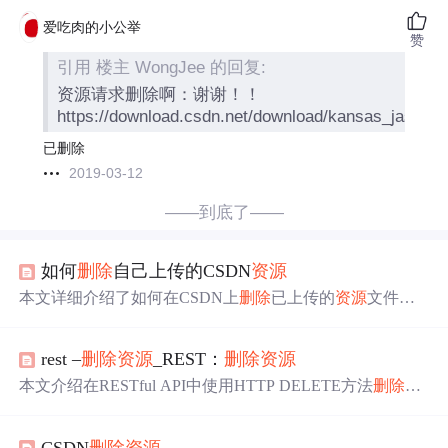
爱吃肉的小公举
赞
引用 楼主 WongJee 的回复:
资源请求删除啊：谢谢！！
https://download.csdn.net/download/kansas_jason/
已删除
2019-03-12
——到底了——
如何
删除
自己上传的CSDN
资源
本文详细介绍了如何在CSDN上
删除
已上传的
资源
文件，
包括获取
资源
编号及使用特定链接进行
删除
操作的方法。
rest –
删除
资源
_REST：
删除
资源
本文介绍在RESTful API中使用HTTP DELETE方法
删除
资
源
。可
删除
单个
资源
或
资源
集合，服务器会用不同HTTP状
态码响应。
删除
请求通常无需请求正文，应避免使用请求
CSDN
删除
资源