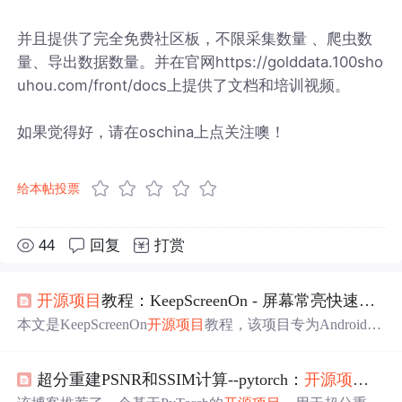
并且提供了完全免费社区板，不限采集数量 、爬虫数
量、导出数据数量。并在官网https://golddata.100sho
uhou.com/front/docs上提供了文档和培训视频。
如果觉得好，请在oschina上点关注噢！
给本帖投票
44
回复
打赏
开源项目
教程：KeepScreenOn - 屏幕常亮快速设置磁
本文是KeepScreenOn
开源项目
教程，该项目专为Android设
计，可通过快速设置磁
贴
控制屏幕超时。介绍了项目目录
结构、主要文件，如AndroidManifest.xml；启动文件的初始
超分重建PSNR和SSIM计算--pytorch：
开源项目
推荐
化和交互逻辑；配置文件，如build.gradle和res/values/下的
资源文件等。