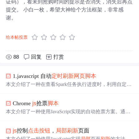
证码），看未到抢购时间的提示是否消失，消失后再点
提交。 小白一枚，希望大神给个方法框架，非常感
谢。
给本帖投票
88
回复
打赏
1.javascript 自动
定时
刷新
网页
脚本
本文介绍了一种在查看Spark任务执行进度时，利用自定义
JS
脚本
实现页面自动
刷新
的方法，通过设置
刷新
间隔，避
免频繁手动操作，提高监控效率。
Chrome
js
抢票
脚本
本文介绍了一种使用JavaScript实现的自动抢票方案。通过
在Chrome浏览器中运行
定时
刷新
及
按钮
点击
脚本
来实现自
动抢票，并提供了如何制作Chrome扩展程序来保持
脚本
持
js
控制
点击
按钮
，
局部
刷新
页面
续运行的方法。
本文介绍了一种使用JavaScript实现
局部
页面
刷新
的方法，