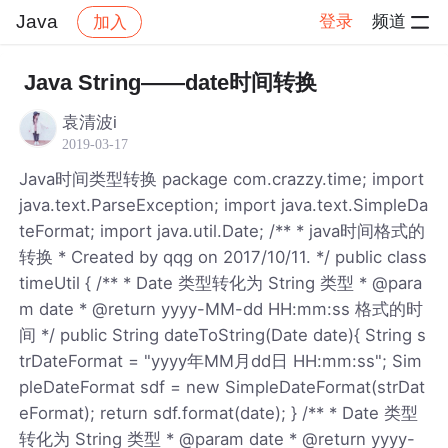
Java
登录
频道
加入
帖子详情
社区
Java
Java String——date时间转换
袁清波i
2019-03-17
Java时间类型转换 package com.crazzy.time; import
java.text.ParseException; import java.text.SimpleDa
teFormat; import java.util.Date; /** * java时间格式的
转换 * Created by qqg on 2017/10/11. */ public class
timeUtil { /** * Date 类型转化为 String 类型 * @para
m date * @return yyyy-MM-dd HH:mm:ss 格式的时
间 */ public String dateToString(Date date){ String s
trDateFormat = "yyyy年MM月dd日 HH:mm:ss"; Sim
pleDateFormat sdf = new SimpleDateFormat(strDat
eFormat); return sdf.format(date); } /** * Date 类型
转化为 String 类型 * @param date * @return yyyy-