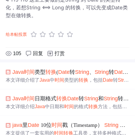
化，若想String <==> Long 的转换，可以先变成Date类
型在做转换。
给本帖投票
105
回复
打赏
Java
时间
类型
转换
(
Date
转
String
、
String
转
Date
、G
本文详细介绍了
Java
中
时间
类型的
转换
，包括
Date
转
Strin
g
、
String
转
Date
、
时间
戳与日期的相互
转换
，以及GMT和
CST字符串格式的
转换
。同时提供了Simple
Date
Format参数
Java
时间
日期格式
转换
Date
转
String
和
String
转
Date
对照表，帮助理解并定制各种
时间
格式。
本文详细介绍
Java
中日期和
时间
的格式
转换
方法，包括
Da
te
与
String
类型的相互
转换
、获取当前
时间
的不同格式、提
取指定
时间
部分等实用技巧。适用于
Java
开发者快速掌握
java
里
Date
10位
时间
戳（Timestamp）
String
相互
日期处理。
本文提供了一套实用的
时间
转换
工具类，支持多种格式的