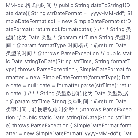
MM-dd 格式的时间 */ public String dateToString1(D
ate date){ String strDateFormat = "yyyy-MM-dd"; Si
mpleDateFormat sdf = new SimpleDateFormat(strD
ateFormat); return sdf.format(date); } /** * String 类
型转化为 Date 类型 * @param strTime String 类型时
间 * @param formatType 时间格式 * @return Date
类型的时间 * @throws ParseException */ public stat
ic Date stringToDate(String strTime, String formatT
ype) throws ParseException { SimpleDateFormat fo
rmatter = new SimpleDateFormat(formatType); Dat
e date = null; date = formatter.parse(strTime); retur
n date; } /** * String 类型数据转化为 Date 类型数据
* @param strTime String 类型时间 * @return Date
类型时间，转换后忽略时分秒 * @throws ParseExcep
tion */ public static Date stringToDate(String strTim
e) throws ParseException { SimpleDateFormat form
atter = new SimpleDateFormat("yyyy-MM-dd"); Dat