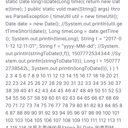
static Date longToDate(Long time){ return new Dat
e(time); } public static void main(String[] args) thro
ws ParseException { timeUtil util = new timeUtil();
Date date = new Date(); //System.out.println(util.ge
tTimeShort(date)); Long timeLong = date.getTime
(); System.out.println(timeLong); String t = "2017-0
1-12 12:11:01"; String f = "yyyy-MM-dd"; //System.
out.println(stringToDate(t,f)); 1507772534344 //Sy
stem.out.println(stringToDate1(t)); Long l = 150777
2738542L; System.out.println(longToDate(l)); } } 1
2 3 4 5 6 7 8 9 10 11 12 13 14 15 16 17 18 19 20 21
22 23 24 25 26 27 28 29 30 31 32 33 34 35 36 37
38 39 40 41 42 43 44 45 46 47 48 49 50 51 52 53
54 55 56 57 58 59 60 61 62 63 64 65 66 67 68 69
70 71 72 73 74 75 76 77 78 79 80 81 82 83 84 85 8
6 87 88 89 90 91 92 93 94 95 96 97 98 99 100 101
102 103 104 105 106 107 108 109 110 111 112 113 11
4 115 116 这里主要做的是String 到 Date 的类型转