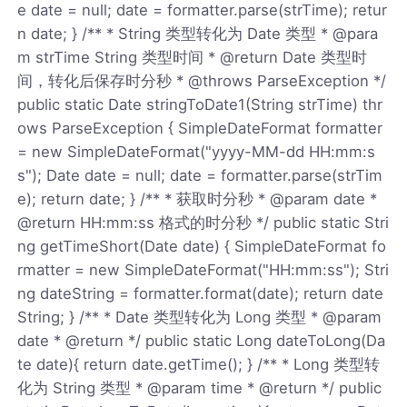
e date = null; date = formatter.parse(strTime); retur
n date; } /** * String 类型转化为 Date 类型 * @para
m strTime String 类型时间 * @return Date 类型时
间，转化后保存时分秒 * @throws ParseException */
public static Date stringToDate1(String strTime) thr
ows ParseException { SimpleDateFormat formatter
= new SimpleDateFormat("yyyy-MM-dd HH:mm:s
s"); Date date = null; date = formatter.parse(strTim
e); return date; } /** * 获取时分秒 * @param date *
@return HH:mm:ss 格式的时分秒 */ public static Stri
ng getTimeShort(Date date) { SimpleDateFormat fo
rmatter = new SimpleDateFormat("HH:mm:ss"); Stri
ng dateString = formatter.format(date); return date
String; } /** * Date 类型转化为 Long 类型 * @param
date * @return */ public static Long dateToLong(Da
te date){ return date.getTime(); } /** * Long 类型转
化为 String 类型 * @param time * @return */ public