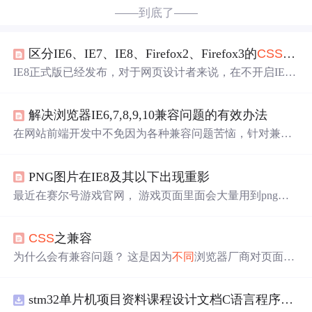
——到底了——
区分IE6、IE7、IE8、Firefox2、Firefox3的
CSS
hack
IE8正式版已经发布，对于网页设计者来说，在不开启IE8
的兼容
模式
下，网站能否正常显示成了一个需要注意的问
题，虽然IE8号称更加符合标准，但还是会出现局部显示不
解决浏览器IE6,7,8,9,10兼容问题的有效办法
正确的bug，本站以前提供过一次有关于IE8的Hack，见
《[url=http://www.flywe.net/article/
css
_div/622.htm]IE6、IE
在网站前端开发中不免因为各种兼容问题苦恼，针对兼容
7、IE8、FF的简单Hack[/url]》，发现那里面提供的有关I...
问题，其实IE浏览器给出了解决方案Google也给出了解决
方案百度也应用了这种方案去解决IE的兼容问题 ： 百度源
PNG图片在IE8及其以下出现重影
代码如下 <!Doctype html> < html xmlns=http://www.w3.org/1
999/xhtmlxmlns:bd=http://www.baidu.com/2010/xbdml&...
最近在赛尔号游戏官网， 游戏页面里面会大量用到png图
片，
Chorm
e 以及firefox里面还是能够很完美显示的，但是
到IE8记忆360兼容
模式
的时候， 就呵呵了。如下图所示：
CSS
之兼容
在网站查找到解决问题的方案 在需要用到png的样式里
面，加载如下代码filter: progid:DXImageTransform.Microsoft.
为什么会有兼容问题？ 这是因为
不同
浏览器厂商对页面架
AlphaImageLoader (enabled=...
构的解析
不同
。 常见的浏览器厂商：IE
chorm
efiefoxsafari
浏览器的内核： 浏览器 内核 IE Trident
Chorm
e wedkit/blin
stm32单片机项目资料课程设计文档C语言程序代码原理图电路PCB实例用单片机制作多路输入电压表
k fiefox Gecko safari webkit 引擎有：渲染引擎、JS引擎、V