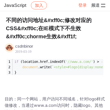
JavaScript
登录
频道
加入
帖子详情
社区
JavaScript
不同的访问地址&#xff0c;修改对应的
CSS&#xff0c;在IE模式下不生效
&#xff0c;chorme生效&#xff1f;
csdnbinor
2019-03-19
if
 (location.href.indexOf(
'//www.a.com/'
) > 
-
1
) 
document
.write(
`<style>#logo{display:none}</
}
目的：同一个网站，用户访问不同域名，针对logo样式
做修改，当通过www.a.com访问时，隐藏logo。其他