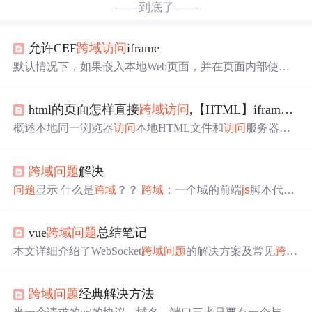
——到底了——
允许CEF
跨域
访问
iframe
默认情况下，如果嵌入本地Web页面，并在页面内部使用if
rame来显示一个
在线
页面，加载的过程中会触发一个未捕
获异常，虚函数CefV8ContextHandler::OnUncaughtExceptio
html的页面怎样直接
跨域
访问
,【HTML】iframe
跨域
n被调用，如果搞个控制台窗口来输出异常消息，或者将消
息打印到日志中，会是这样： Unsafe JavaScript attempt to a
概述本地同一浏览器
访问
本地HTML文件和
访问
服务器端
ccess frame with URL file:///F:/Workspace/Project/WebUI_V1.
HTML文件，本地Iframe没有自适应高度，而服务器端的Ifr
0.0/WebUI/main.html from
ane自适应了高度。1.
问题
重现：Chrome 版本 41.0.2272.101
跨域
问题
解决
(64-bit)OS:Win8.1Chrome
访问
服务器端HTML文件呈现的结
果Chrome
访问
本地HTML文件呈现的结果本地
访问
的HTM
问题
显示 什么是
跨域
？？
跨域
：一个域的前端
js
脚本代
L文件Iframe没有根据Iframe里面的页面类容自适应高度2...
码，
访问
另一个域的后端代码（controller） 学成
在线
测试
上边的代理 ，结果 报错如下 ： No 'Access-Control-Allow-
vue
跨域
问题
总结笔记
Origin' header is present on the requested resource. Origin 'http://
localhost:11000' is ...
本文详细介绍了WebSocket
跨域
问题
的解决方案及常见
跨域
处理方法。主要内容包括：1）通过Nginx配置、VueCLI代
理和环境变量设置解决WebSocket
跨域
问题
；2）四种常用
跨域
问题
经典解决方法
跨域
解决方案：VueCLI代理、
JS
ONP、WebSocket和Nginx
配置；3）Java后端通过@CrossOrigin注解解决
跨域
；4）深