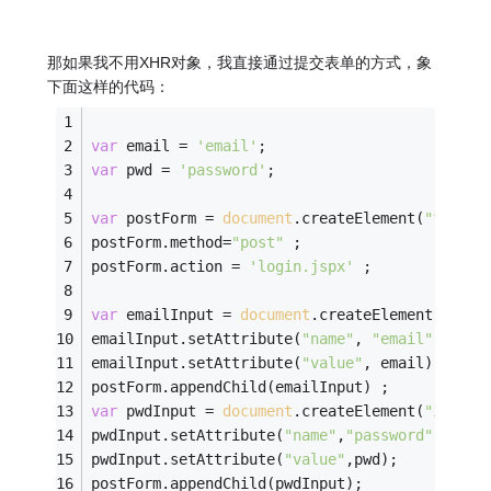
那如果我不用XHR对象，我直接通过提交表单的方式，象
下面这样的代码：
var
 email = 
'email'
; 
var
 pwd = 
'password'
; 
var
 postForm = 
document
.createElement(
"form"
)
postForm.method=
"post"
 ; 
postForm.action = 
'login.jspx'
 ; 
var
 emailInput = 
document
.createElement(
"inpu
emailInput.setAttribute(
"name"
, 
"email"
) ; 
emailInput.setAttribute(
"value"
, email); 
postForm.appendChild(emailInput) ; 
var
 pwdInput = 
document
.createElement(
"input"
pwdInput.setAttribute(
"name"
,
"password"
); 
pwdInput.setAttribute(
"value"
,pwd); 
postForm.appendChild(pwdInput); 