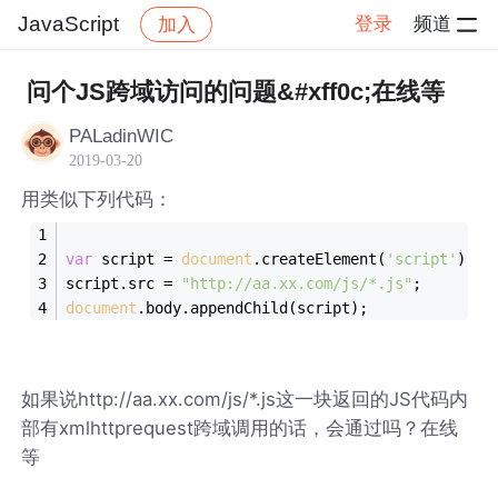
JavaScript
登录
频道
加入
帖子详情
社区
JavaScript
问个JS跨域访问的问题&#xff0c;在线等
PALadinWIC
2019-03-20
用类似下列代码：
var
 script = 
document
.createElement(
'script'
);  
script.src = 
"http://aa.xx.com/js/*.js"
;   
document
.body.appendChild(script);
如果说http://aa.xx.com/js/*.js这一块返回的JS代码内
部有xmlhttprequest跨域调用的话，会通过吗？在线
等