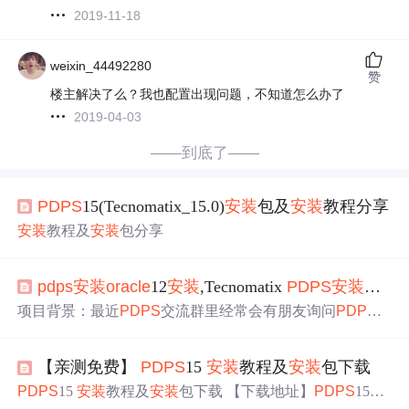
2019-11-18
weixin_44492280
赞
楼主解决了么？我也配置出现问题，不知道怎么办了
2019-04-03
——到底了——
PDPS
15(Tecnomatix_15.0)
安装
包及
安装
教程分享
安装
教程及
安装
包分享
pdps
安装
oracle
12
安装
,Tecnomatix
PDPS
安装
教程
项目背景：最近
PDPS
交流群里经常会有朋友询问
PDPS
软件怎么
安装
，为什么我
安装
总是报错，有木有教程，等
等
问题
，在此小Z写一个专题为大家讲解Tecnomatix
PDPS
【亲测免费】
PDPS
15
安装
教程及
安装
包下载
软件完整的
安装
过程。
解决
方案：1、准备程序。
PDPS
软
件提供给我们的是一个系统性的
解决
方案，同时它也是基
PDPS
15
安装
教程及
安装
包下载 【下载地址】
PDPS
15
安
于多个软件环境配合才能完成整个程序的
安装
。我们需要