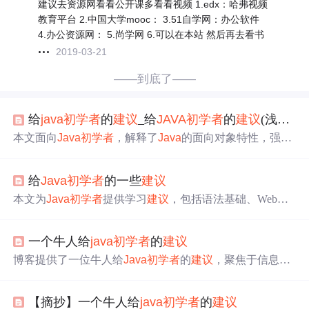
建议去资源网看看公开课多看看视频 1.edx：哈弗视频
教育平台 2.中国大学mooc： 3.51自学网：办公软件
4.办公资源网： 5.尚学网 6.可以在本站 然后再去看书
2019-03-21
——到底了——
给
java
初学者
的
建议
_给
JAVA
初学者
的
建议
(浅谈
jav
本文面向
Java
初学者
，解释了
Java
的面向对象特性，强调
了其封装性和无指针、垃圾回收机制的优点。作者
建议
学
习者要理解
Java
的类结构，并提倡专注和耐心，以克服入
给
Java
初学者
的一些
建议
门难度。同时，文中鼓励有问题的读者进行在线咨询。
本文为
Java
初学者
提供学习
建议
，包括语法基础、Web应
用开发起步等内容。推荐学习资源及实践方法，强调基础
知识的重要性。
一个牛人给
java
初学者
的
建议
博客提供了一位牛人给
Java
初学者
的
建议
，聚焦于信息技
术领域中
Java
学习方面，能帮助
初学者
更好地开启
Java
学
习之路。
【摘抄】一个牛人给
java
初学者
的
建议