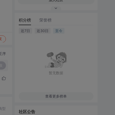
积分榜
荣誉榜
近7日
近30日
至今
复
正序
复
暂无数据
查看更多榜单
典型
社区公告
，建