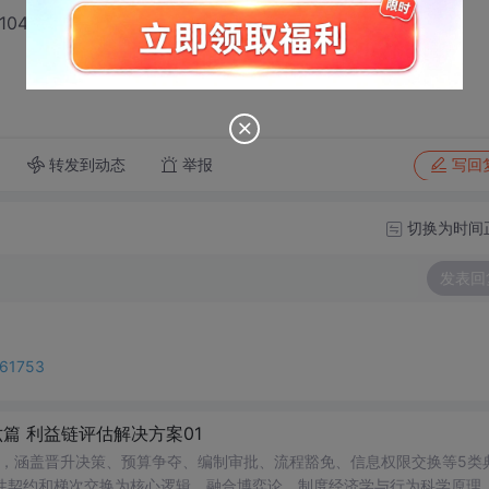
11041509
转发到动态
举报
写回
切换为时间
发表回
261753
篇 利益链评估解决方案01
’，涵盖晋升决策、预算争夺、编制审批、流程豁免、信息权限交换等5类
性契约和梯次交换为核心逻辑，融合博弈论、制度经济学与行为科学原理