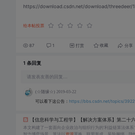
https://download.csdn.net/download/threedeer/
给本帖投票
87
1
打赏
分享
收藏
1 条
回复
请发表友善的回复…
(☆随缘☆)
2019-03-22
可以看下这公告：
https://bbs.csdn.net/topics/392
【信息科学与工程学】【解决方案体系】第二十六
本文构建了一套面向企业政治与组织行为的‘利益链算法体系
智力博弈场景。算法以
资源
置换、联盟形成、风险捆绑、隐