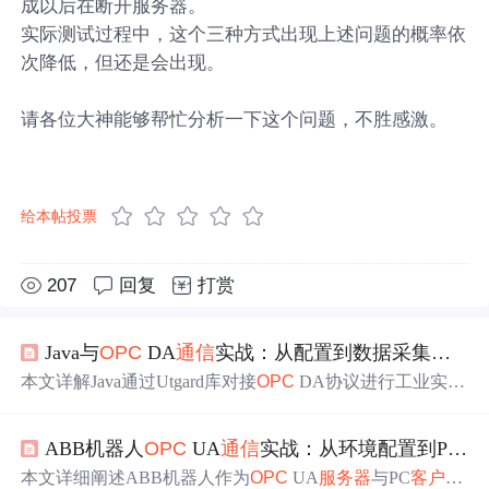
成以后在断开服务器。
实际测试过程中，这个三种方式出现上述问题的概率依
次降低，但还是会出现。
请各位大神能够帮忙分析一下这个问题，不胜感激。
给本帖投票
207
回复
打赏
Java与
OPC
DA
通信
实战：从配置到数据采集的完整指南
本文详解Java通过Utgard库对接
OPC
DA协议进行工业实时
数据采集的技术路径，涵盖DCOM环境配置（用户权限、
组件服务安全策略、防火墙规则）、Java
客户端
连接、单/
ABB机器人
OPC
UA
通信
实战：从环境配置到Python
批量读写、
异常
处理及生产级优化（连接池、缓存、重
连、监控）。强调跨平台部署能力与Windows DCOM兼容
本文详细阐述ABB机器人作为
OPC
UA
服务器
与PC
客户端