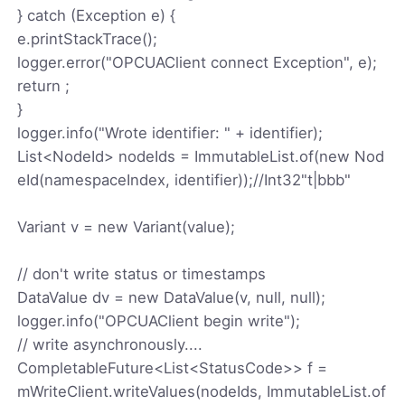
} catch (Exception e) {
e.printStackTrace();
logger.error("OPCUAClient connect Exception", e);
return ;
}
logger.info("Wrote identifier: " + identifier);
List<NodeId> nodeIds = ImmutableList.of(new Nod
eId(namespaceIndex, identifier));//Int32"t|bbb"
Variant v = new Variant(value);
// don't write status or timestamps
DataValue dv = new DataValue(v, null, null);
logger.info("OPCUAClient begin write");
// write asynchronously....
CompletableFuture<List<StatusCode>> f =
mWriteClient.writeValues(nodeIds, ImmutableList.of