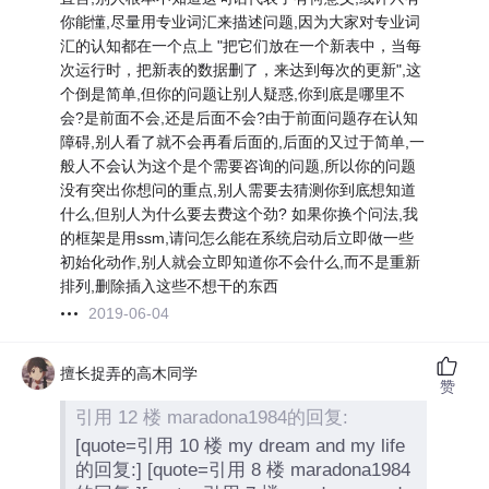
你能懂,尽量用专业词汇来描述问题,因为大家对专业词
汇的认知都在一个点上 "把它们放在一个新表中，当每
次运行时，把新表的数据删了，来达到每次的更新",这
个倒是简单,但你的问题让别人疑惑,你到底是哪里不
会?是前面不会,还是后面不会?由于前面问题存在认知
障碍,别人看了就不会再看后面的,后面的又过于简单,一
般人不会认为这个是个需要咨询的问题,所以你的问题
没有突出你想问的重点,别人需要去猜测你到底想知道
什么,但别人为什么要去费这个劲? 如果你换个问法,我
的框架是用ssm,请问怎么能在系统启动后立即做一些
初始化动作,别人就会立即知道你不会什么,而不是重新
排列,删除插入这些不想干的东西
2019-06-04
擅长捉弄的高木同学
赞
引用 12 楼 maradona1984的回复:
[quote=引用 10 楼 my dream and my life
的回复:] [quote=引用 8 楼 maradona1984