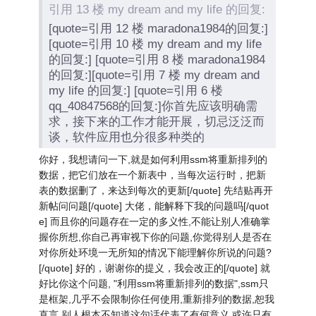
引用 13 楼 my dream and my life 的回复:
[quote=引用 12 楼 maradona1984的回复:]
[quote=引用 10 楼 my dream and my life
的回复:] [quote=引用 8 楼 maradona1984
的回复:][quote=引用 7 楼 my dream and
my life 的回复:] [quote=引用 6 楼
qq_40847568的回复:]你首先应该明确需
求，接下来的工作才能开展，切忌泛泛而
谈，软件应用也分很多种类的
你好，我想请问一下,就是如何利用ssm将重新排列的
数据，把它们放在一个新表中，当每次运行时，把新
表的数据删了，来达到每次的更新[/quote] 先结贴再开
新帖问问题[/quote] 大佬，能解释下我的问题吗[/quot
e] 而且你的问题存在一定的多义性,不能让别人准确掌
握你所想,你自己再审视下你的问题,你觉得别人是否在
对你所处环境一无所知的情况下能理解你所说的问题?
[/quote] 好的，谢谢你的提义，我会改正的[/quote] 就
好比你这个问题, "利用ssm将重新排列的数据",ssm只
是框架,几乎不会限制你任何使用,重新排列的数据,恕我
直言,别人根本不知道这句话代表了有何意义,或许只有