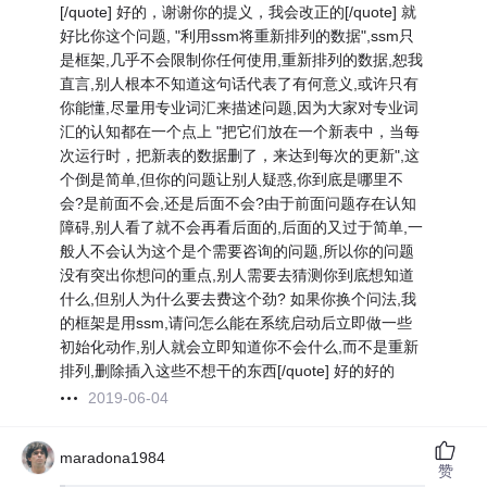
[/quote] 好的，谢谢你的提义，我会改正的[/quote] 就
好比你这个问题, "利用ssm将重新排列的数据",ssm只
是框架,几乎不会限制你任何使用,重新排列的数据,恕我
直言,别人根本不知道这句话代表了有何意义,或许只有
你能懂,尽量用专业词汇来描述问题,因为大家对专业词
汇的认知都在一个点上 "把它们放在一个新表中，当每
次运行时，把新表的数据删了，来达到每次的更新",这
个倒是简单,但你的问题让别人疑惑,你到底是哪里不
会?是前面不会,还是后面不会?由于前面问题存在认知
障碍,别人看了就不会再看后面的,后面的又过于简单,一
般人不会认为这个是个需要咨询的问题,所以你的问题
没有突出你想问的重点,别人需要去猜测你到底想知道
什么,但别人为什么要去费这个劲? 如果你换个问法,我
的框架是用ssm,请问怎么能在系统启动后立即做一些
初始化动作,别人就会立即知道你不会什么,而不是重新
排列,删除插入这些不想干的东西[/quote]
好的好的
2019-06-04
maradona1984
赞