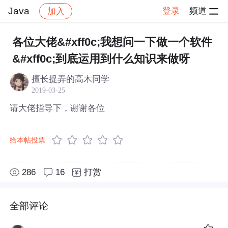
Java
登录
频道
加入
帖子详情
社区
Java
各位大佬&#xff0c;我想问一下做一个软件
&#xff0c;到底运用到什么知识来做呀
擅长捉弄的高木同学
2019-03-25
请大佬指导下，谢谢各位
给本帖投票
286
16
打赏
全部评论