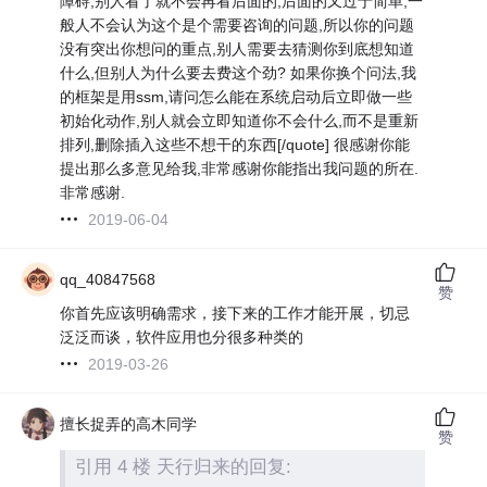
障碍,别人看了就不会再看后面的,后面的又过于简单,一
般人不会认为这个是个需要咨询的问题,所以你的问题
没有突出你想问的重点,别人需要去猜测你到底想知道
什么,但别人为什么要去费这个劲? 如果你换个问法,我
的框架是用ssm,请问怎么能在系统启动后立即做一些
初始化动作,别人就会立即知道你不会什么,而不是重新
排列,删除插入这些不想干的东西[/quote] 很感谢你能
提出那么多意见给我,非常感谢你能指出我问题的所在.
非常感谢.
2019-06-04
qq_40847568
赞
你首先应该明确需求，接下来的工作才能开展，切忌
泛泛而谈，软件应用也分很多种类的
2019-03-26
擅长捉弄的高木同学
赞
引用 4 楼 天行归来的回复: