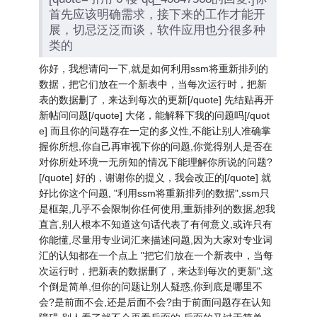
首先应该明确需求，接下来的工作才能开
展，切忌泛泛而谈，软件应用也分很多种
类的
你好，我想请问一下,就是如何利用ssm将重新排列的
数据，把它们放在一个新表中，当每次运行时，把新
表的数据删了，来达到每次的更新[/quote] 先结贴再开
新帖问问题[/quote] 大佬，能解释下我的问题吗[/quot
e] 而且你的问题存在一定的多义性,不能让别人准确掌
握你所想,你自己再审视下你的问题,你觉得别人是否在
对你所处环境一无所知的情况下能理解你所说的问题?
[/quote] 好的，谢谢你的提义，我会改正的[/quote] 就
好比你这个问题, "利用ssm将重新排列的数据",ssm只
是框架,几乎不会限制你任何使用,重新排列的数据,恕我
直言,别人根本不知道这句话代表了有何意义,或许只有
你能懂,尽量用专业词汇来描述问题,因为大家对专业词
汇的认知都在一个点上 "把它们放在一个新表中，当每
次运行时，把新表的数据删了，来达到每次的更新",这
个倒是简单,但你的问题让别人疑惑,你到底是哪里不
会?是前面不会,还是后面不会?由于前面问题存在认知