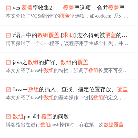
vcs
覆盖
率收集2——
覆盖
率选项 + 合并
覆盖
率
本文介绍了VCS编译时的
覆盖
率选项，如-codecm_系列参
数，用于收集代码
覆盖
率和功能
覆盖
率。文章还详细列举
了不同类型的
覆盖
率，如line、cond、fsm等，并提到了dv
c语言中的
数组
覆盖
,[
求助
] 怎么得到被
覆盖
的
数组
?
e、verdi和urg三种
覆盖
率查看工具的使用方法。最后，讲
述了如何使用urg进行
覆盖
率
数据
的合并。
博客探讨了一个C++程序，该程序用于生成全排列，并遇
到
输出
结果被
覆盖
的问题。作者尝试通过指针解决，但不
熟悉指针操作。程序中定义了用于排列的
数组
、标记和解
java之
数组
的扩容、
数组
的
覆盖
空间，并通过递归实现全排列。然而，在
输出
结果时，后
面的
数组
覆盖
了前面的
数组
。博客作者寻求帮助，希望得
本文介绍了Java中
数组
的特性，强调了
数组
长度不可变，
到如何避免
数组
覆盖
的解决方案。
并详细讲解了
数组
的扩容原理，即通过复制到新的更大容
量的
数组
实现。同时，讨论了
数组
值的
覆盖
情况。还探讨
Java中
数组
的插入、查找、指定位置存放、
覆盖
了二维
数组
的定义和使用，以及Java方法的重要性，包括
方法的返回值、参数传递和方法重载的概念。此外，提到
本文介绍了Java中
数组
的基本操作，包括
数组
的定义，存
了递归方法的应用及其可能导致的栈内存溢出问题。
储空间的使用，以及一系列实战案例：如何利用
数组
求最
大值和最小值，查找
数组
元素，指定位置存放
数据
，
覆盖
数组
push时
覆盖
的问题
数组
元素，插入指定值，以及逆向
输出
数组
元素。通过这
些案例，深入理解Java
数组
的应用。
博客指出在进行
数组
push操作时，存在第二次
数据
覆盖
第
一次
数据
的情况，这属于信息技术中
数据
结构相关问题。