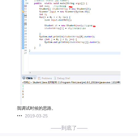
我调试时候的思路。
2019-03-25
——到底了——