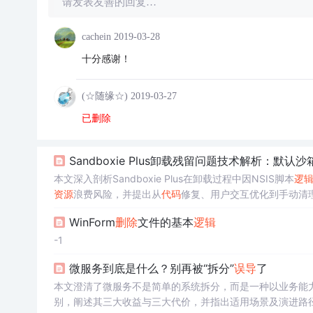
请发表友善的回复…
cachein
2019-03-28
十分感谢！
(☆随缘☆)
2019-03-27
已删除
Sandboxie Plus卸载残留问题技术解析：默认沙
本文深入剖析Sandboxie Plus在卸载过程中因NSIS脚本
逻
资源
浪费风险，并提出从
代码
修复、用户交互优化到手动清
WinForm
删除
文件的基本
逻辑
-1
微服务到底是什么？别再被“拆分”
误导
了
本文澄清了微服务不是简单的系统拆分，而是一种以业务能
别，阐述其三大收益与三大代价，并指出适用场景及演进路