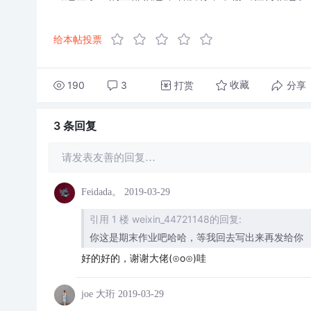
给本帖投票
190
3
打赏
分享
收藏
3 条
回复
请发表友善的回复…
Feidada。
2019-03-29
引用 1 楼 weixin_44721148的回复:
你这是期末作业吧哈哈，等我回去写出来再发给你
好的好的，谢谢大佬(⊙o⊙)哇
joe 大珩
2019-03-29