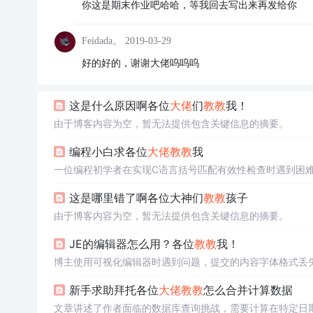
你这是期末作业吧哈哈，等我回去写出来再发给你
Feidada。
2019-03-29
好的好的，谢谢大佬呜呜呜
这是什么原因啊各位
大佬
们
教教
我！
由于博客内容为空，暂无法提供包含关键信息的摘要。
编程小白求各位
大佬
教教
我
一位编程初学者在实现C语言括号匹配有效性检查时遇到困
这是哪里错了啊各位大神们
教教
孩子
由于博客内容为空，暂无法提供包含关键信息的摘要。
JE的编辑器怎么用？各位
教教
我！
博主使用可视化编辑器时遇到问题，提交的内容字体格式丢失
新手求助拜托各位
大佬
教教
怎么合并计算数据
文章讲述了作者面临的数据库查询挑战，需要计算在特定日期前