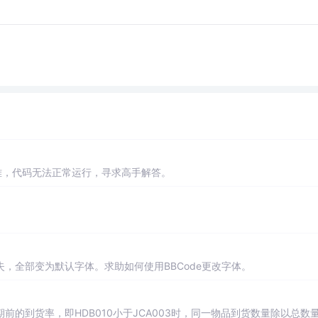
难，代码无法正常运行，寻求高手解答。
，全部变为默认字体。求助如何使用BBCode更改字体。
的到货率，即HDB010小于JCA003时，同一物品到货数量除以总数量