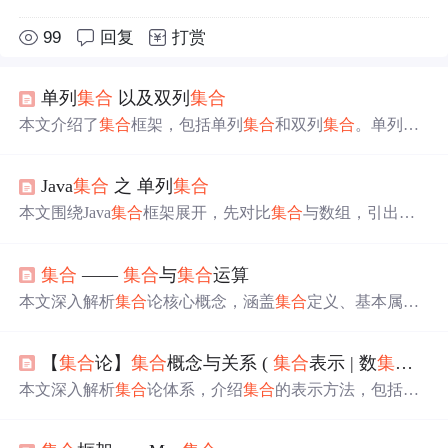
99
回复
打赏
单列
集合
以及双列
集合
本文介绍了
集合
框架，包括单列
集合
和双列
集合
。单列
集
合
有List和Set，List有序可重复，Set无序不可重复，还介绍
了其常用方法。双列
集合
以Map为代表，以键值对存储数
Java
集合
之 单列
集合
据，键不能重复。文中还提及了
集合
的遍历、排序等操
作，以及相关工具类的使用。
本文围绕Java
集合
框架展开，先对比
集合
与数组，引出
集
合
概念，介绍其分类。着重阐述单列
集合
，包括Collectio
n、List、Set接口及各自特点、常用方法和实现类，如Array
集合
——
集合
与
集合
运算
List、LinkedList、HashSet等，还提及TreeSet的排序规则。
本文深入解析
集合
论核心概念，涵盖
集合
定义、基本属性
与运算，包括全集、子集、空集、交并集、补集、幂集及
集合
相等的概念。探讨
集合
运算如交换律、结合律、分配
【
集合
论】
集合
概念与关系 (
集合
表示 | 数
集合
|
集
对偶律等，并介绍利用STL容器set和multiset处理
集合
问题
的方法。
本文深入解析
集合
论体系，介绍
集合
的表示方法，包括列
举法和描述法，并重点探讨
集合
之间的包含关系与相等关
系，以及它们的性质。从自然数到复数
集合
，理解
集合
间