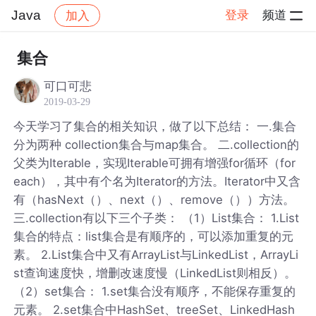
Java
登录
频道
加入
帖子详情
社区
Java
集合
可口可悲
2019-03-29
今天学习了集合的相关知识，做了以下总结： 一.集合
分为两种 collection集合与map集合。 二.collection的
父类为Iterable，实现Iterable可拥有增强for循环（for
each），其中有个名为Iterator的方法。Iterator中又含
有（hasNext（）、next（）、remove（））方法。
三.collection有以下三个子类： （1）List集合： 1.List
集合的特点：list集合是有顺序的，可以添加重复的元
素。 2.List集合中又有ArrayList与LinkedList，ArrayLi
st查询速度快，增删改速度慢（LinkedList则相反）。
（2）set集合： 1.set集合没有顺序，不能保存重复的
元素。 2.set集合中HashSet、treeSet、LinkedHash