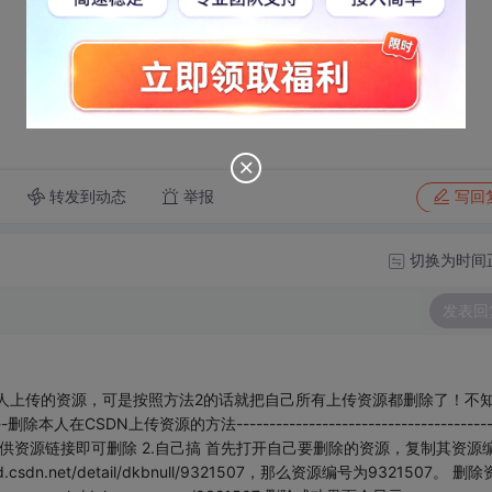
转发到动态
举报
写回
切换为时间
发表回
人上传的资源，可是按照方法2的话就把自己所有上传资源都删除了！不
------删除本人在CSDN上传资源的方法---------------------------------------
联系，提供资源链接即可删除 2.自己搞 首先打开自己要删除的资源，复制其资源
sdn.net/detail/dkbnull/9321507，那么资源编号为9321507。 删