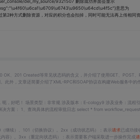
/user_console/del_my_source/9321507 删除成功界面会显示
sg":"\u4f60\u6ca1\u6709\u6743\u9650\u64cd\u4f5c"}意思为
是要注意，通过第2种方式删除资源，对应的积分也会扣掉，同时可能无法再上传相同
OK、201 Created等常见状态码的含义，并介绍了使用GET、POST、
。此外，文章还简要介绍了XML-RPC和SOAP协议在构建Web服务中的
本：E-cology9 涉及业务：流程引擎
where operatedate='****-**-**' and operatetime='**:**:**' 2、更新remark字段信息，CLOB类型，常规update无法.
0（继续）、101（切换协议）。2xx（成功状态码）：表示
请求
已成功接
（无内容）。3xx（重定向状态码）：表示需要客户端采取进一步操作完成
请