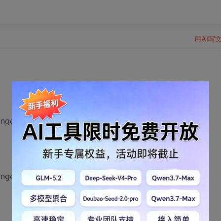
用AI写
ongdaoxing/10729990
ongdaoxing/10730027