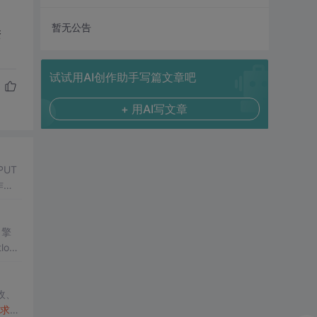
暂无公告
资
试试用AI创作助手写篇文章吧
+ 用AI写文章
PUT
作
收、
求
，