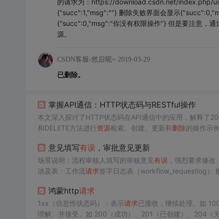
的请求为：https://download.csdn.net/index.php
{"succ":1,"msg":""} 删除失败界面会显示{"succ":0,"m
{"succ":0,"msg":"你没有权限操作"} 但
源。
CSDN客服-然后呢~
2019-03-29
已删除。
掌握API通信：HTTP状态码与RESTful操作
本文深入探讨了HTTP状态码在API通信中的应用，解释了200 
和DELETE方法进行
资源
检索、创建、更新和
删除
的操作示例
用。...
意见填写
有误
，审批意见更新
场景说明：流程审核人填写的审核意见
有误
，强烈要求修改，呃，好吧！ 场景类型：非常规 涉及版
涉及表：工作流
请求
签字日志表（workflow_requestlog） 解决方案： 1、查询具体的流程审批日志 select * from workflow_requestlog
鸿蒙http
请求
1xx（信息性状态码）：表示
请求
已接收，继续处理。如 10
理解、并接受。如 200（成功）、201（已创建）、204