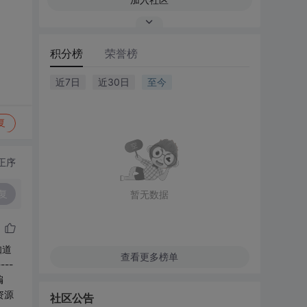
积分榜
荣誉榜
近7日
近30日
至今
复
正序
复
暂无数据
知道
查看更多榜单
---
编
除资源
社区公告