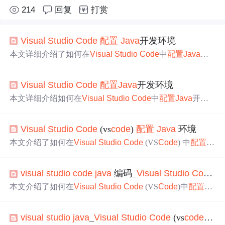
214
回复
打赏
Visual
Studio
Code
配置
Java
开发环境
本文详细介绍了如何在
Visual
Studio
Code
中
配置
Java
开
发环境，包括下载软件、
配置
环境变量、验证环境、创建
项目及安装相关插件。同时，针对
Code
Runner插件可能出
Visual
Studio
Code
配置
Java
开发环境
现的中文乱码问题提供了两种解决方案，分别是修改`settin
gs.json`文件和更改文件编码为GBK。最后，还提及了Pytho
本文详细介绍如何在
Visual
Studio
Code
中
配置
Java
开发
n环境
配置
的相关信息。
环境，包括安装
Visual
Studio
Code
、
配置
JDK环境、整合
Java
与
Visual
Studio
Code
的过程及代码调试方法。
Visual
Studio
Code
(vs
code
)
配置
Java
环境
本文介绍了如何在
Visual
Studio
Code
(VS
Code
) 中
配置
Ja
va
开发环境，包括安装
Java
Extension Pack，解决
Java
8与
插件兼容性问题，以及设置
Java
Home的方法。通过这些
visual
studio
code
java
编码_
Visual
Studio
Code
(v
步骤，用户可以成功建立一个支持
Java
的高效轻量级开发
环境。
本文介绍了如何在
Visual
Studio
Code
(VS
Code
)中
配置
Ja
va
开发环境，包括下载安装
Java
，
配置
Java
Path，安装和
选择适合
Java
8的插件，设置
JAVA
_HOME，以及调试和
visual
studio
java
_
Visual
Studio
Code
(vs
code
)
配
运行
Java
程序的方法。