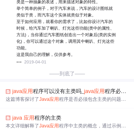
类是一种抽象的表述，用来描述对象的特性。
举个简单的例子，对于汽车来说，汽车的设计图纸就
类似于类，而汽车这个实体就类似于对象。
至于如何应用，就看你的需求了，比如你设计汽车的
时候，给汽车加了喇叭、灯光这些功能(类中的属性、
方法)，当你通过汽车图纸创造出一个对象后(类的实例
化)，你可以通过这个对象，调用其中喇叭、灯光这些
功能。
这是我自己的理解，仅供参考。
2019-04-01
——到底了——
java
应用
程序可以没有主类吗_
java
应用
程序必须要有主类
这篇博客探讨了
Java
应用
程序是否必须包含主类的问题，
指出
Java
程序的运行通常依赖于主类，同时介绍了
Java
应
用
程序的基本开发和执行步骤，包括编写源文件、编译和
java
应用
程序的主类
运行程序。此外，内容还涉及了
Java
编程相关的知识点，
如JDK的编译器、
Java
程序运行环境等。
本文详细解释了
Java
应用
程序中主类的概念，通过示例代
码展示了如何定义和使用主类，以及主类中main()方法的作