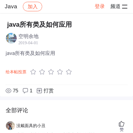
Java
登录
频道
加入
帖子详情
社区
Java
java所有类及如何应用
空明余地
2019-04-01
java所有类及如何应用
给本帖投票
75
1
打赏
全部评论
没戴面具的小丑
赞