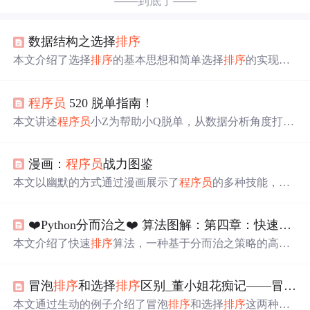
——到底了——
数据结构之选择
排序
本文介绍了选择
排序
的基本思想和简单选择
排序
的实现，
讨论了其
时间
复杂度。接着，提出了树形选择
排序
，即锦
标赛
排序
，通过构建完全二叉树来减少比较次数，达到O(n
程序员
520 脱单指南！
logn)的
时间
复杂度。树形选择
排序
虽有辅助空间多和额外
比较的缺点，但总体上是对简单选择
排序
的一种有效改
本文讲述
程序员
小Z为帮助小Q脱单，从数据分析角度打造
进。
择偶指南。小Z先爬取知乎择偶问题下的回答数据，分析
匿名情况、性别占比和回答创建
时间
分布，再通过四步筛
漫画：
程序员
战力图鉴
选缩小脱单范围，最后引入赞评指数
排序
得到最终名单。
本文以幽默的方式通过漫画展示了
程序员
的多种技能，包
括编程架构、沟通、团队协作及个人魅力等，旨在让读者
轻松理解
程序员
的工作特性。
❤️Python分而治之❤️ 算法图解：第四章：快速
排序
本文介绍了快速
排序
算法，一种基于分而治之策略的高效
排序
方法。通过选择基准值并分区，将大问题分解为小问
题进行递归解决。此外，讨论了大O表示法下快速
排序
的
冒泡
排序
和选择
排序
区别_董小姐花痴记——冒泡
排
平均运行
时间
为O(nlogn)，以及在最坏情况下的运行
时间
。同时，强调了在实现快速
排序
时随机选择基准值的重要
本文通过生动的例子介绍了冒泡
排序
和选择
排序
这两种基