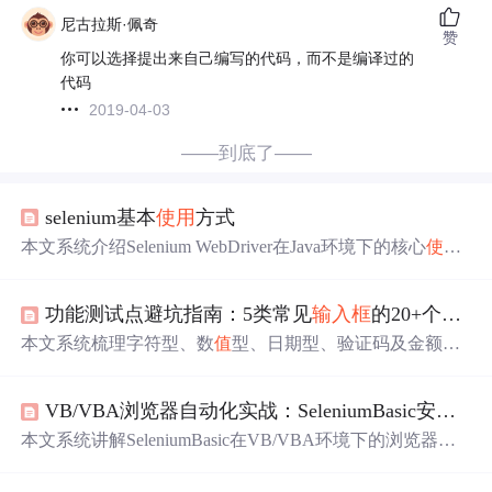
尼古拉斯·佩奇
赞
你可以选择提出来自己编写的代码，而不是编译过的
代码
2019-04-03
——到底了——
selenium基本
使用
方式
本文系统介绍Selenium WebDriver在Java环境下的核心
使用
方法，涵盖
元素
定位
（ID、XPath、CSS选择器等）、显
式/隐式等待机制、浏览器控制（最大化、前进后退、滚动
功能测试点避坑指南：5类常见
输入
框
的20+个安全与边界
条操作）、键盘与鼠标模拟（Actions、
sendKeys
）、多窗
口切换、复选框及下拉框操作等关键自动化测试技术，强
本文系统梳理字符型、数
值
型、日期型、验证码及金额
输
调实际编码规范与最佳实践。
入
框
共5类核心
输入
控件的23个安全与边界
值
测试案例，涵
盖XSS/SQL注入防护、长度与格式边界验证、跨年与国际
VB/VBA浏览器自动化实战：SeleniumBasic安装、
化处理、验证码时效性与防爆破、金融级精度与负
值
校验
等关键测试点，并强调前后端协同防御与OWASP Top 10落
本文系统讲解SeleniumBasic在VB/VBA环境下的浏览器自
地实践。
动化实践，涵盖安装配置、八种
元素
定位
策略、显式等待
机制、Frame/多窗口处理、JavaScript执行、网页数据抓取