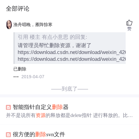
全部评论
渔舟唱晚，雁阵惊寒
赞
引用 楼主 有点小意思 的回复:
请管理员帮忙删除资源，谢谢了
https://download.csdn.net/download/weixin_426477
https://download.csdn.net/download/weixin_426477
已删除
2019-04-07
——到底了——
智能指针自定义
删除
器
并不是说所有
资源
的释放都是delete指针 进行释放的。比如
说，用智能指针来托管数组的
资源
，delete就得加个中括号
[]了，如果用智能指针管理的是文件
资源
，或者是其他
资
很方便的
删除
svn文件
源
，释放的方式不是delete。这2个智能指针都可以提供自