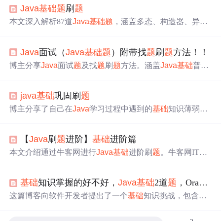
Java
基础
题
刷
题
本文深入解析87道
Java
基础
题
，涵盖多态、构造器、异常
处理、字符串操作等内容，帮助读者理解
Java
核心概念，
提升编程技能。
Java
面试（
Java
基础
题
）附带找
题
刷
题
方法！！
博主分享
Java
面试
题
及找
题
刷
题
方法。涵盖
Java
基础
普通
题
，如多态性、集合等；场景
题
，如代码性能问
题
、多线
程下HashMap问
题
等。还给出答案解析。找
题
方式有网上
java
基础
巩固刷
题
找现成资料和用AI模拟面试出
题
，推荐结合两者加强对
题
的理解。
博主分享了自己在
Java
学习过程中遇到的
基础
知识薄弱问
题
，通过刷
题
来加强理解。强调了IDE的智能提示可能导
致忽略细节，并指出接口、线程、集合类、String与StringB
【
Java
刷
题
进阶】
基础
进阶篇
uffer的区别以及final关键字的使用等知识点。还提到了局
部内部类的特性。
本文介绍通过牛客网进行
Java
基础
进阶刷
题
。牛客网IT
题
库丰富，知识点编排详细，
题
目安排合理。文中给出三道
J
ava
基础
题
，包括回文数判断、根据周长求面积、冒泡排
基础
知识掌握的好不好，
Java
基础
2道
题
，Oracle五道
序，涵盖
题
目描述、示例及
题
解，适合
Java
新手练手。
这篇博客向软件开发者提出了一个
基础
知识挑战，包含两
道
Java
程序
题
和五道Oracle SQL查询
题
，旨在检验读者对
J
ava
基础
和数据库操作的掌握程度。
题
目涵盖条件判断、