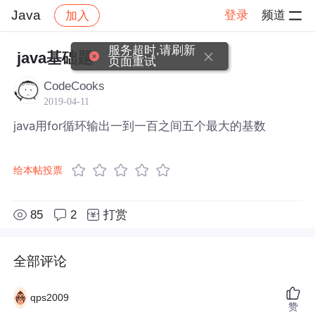
Java
登录
频道
加入
帖子详情
社区
Java
服务超时,请刷新
java基础题
页面重试
CodeCooks
2019-04-11
java用for循环输出一到一百之间五个最大的基数
给本帖投票
85
2
打赏
全部评论
qps2009
赞