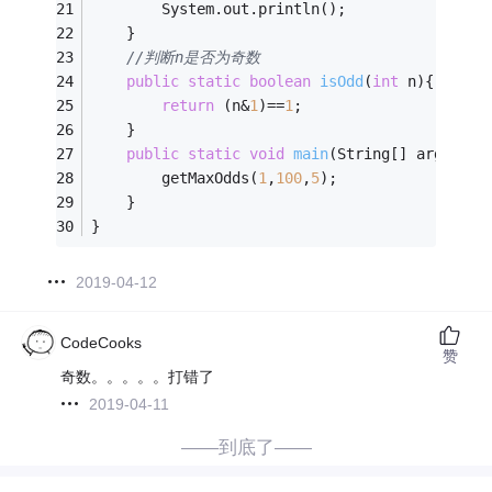
        System.out.println();
    }
//判断n是否为奇数
public
static
boolean
isOdd
(
int
 n)
{
return
 (n&
1
)==
1
;
    }
public
static
void
main
(String[] args)
{
        getMaxOdds(
1
,
100
,
5
);
    }
}
2019-04-12
CodeCooks
赞
奇数。。。。。打错了
2019-04-11
——到底了——