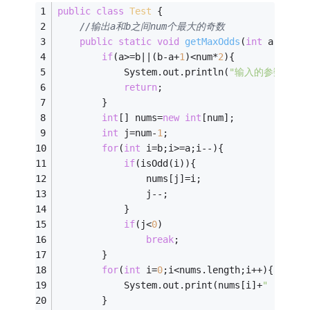
public
class
Test
{
//输出a和b之间num个最大的奇数
public
static
void
getMaxOdds
(
int
 a,
int
 b
if
(a>=b||(b-a+
1
)<num*
2
){
            System.out.println(
"输入的参数有误！
return
;
        }
int
[] nums=
new
int
[num];
int
 j=num-
1
;
for
(
int
 i=b;i>=a;i--){
if
(isOdd(i)){
                nums[j]=i;
                j--;
            }
if
(j<
0
)
break
;
        }
for
(
int
 i=
0
;i<nums.length;i++){
            System.out.print(nums[i]+
" "
);
        }