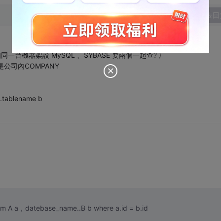
发表回
如同一台機器架設 MySQL 、SYBASE 要兩個一起查? )
是公司內COMPANY
tablename b
什么数据库？如果是sql的话 直接视图，select * from A a，datebase_name..B b where a.id = b.id