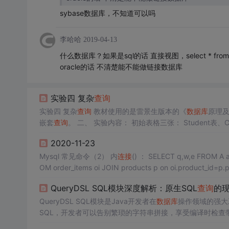
sybase数据库，不知道可以吗
李哈哈
2019-04-13
什么数据库？如果是sql的话 直接视图，select * from A a，d
oracle的话 不清楚能不能做链接数据库
实验四 复杂
查询
实验四 复杂
查询
教材使用的是雷景生版本的《
数据库
原理及
嵌套
查询
2020-11-23
Mysql 常见命令（2） 内
连接
() ： SELECT q,w,e FROM A a JOIN B b on a.q=b.q eg:SELECT oi.product_id,quantity,oi.unit_price FR
OM order_items oi JOIN products p on oi.product_id=p.
一个
数据库
的表时，只需要在其表前加上
数据库
名称即可 eg:S
QueryDSL SQL模块深度解析：原生SQL
查询
的
QueryDSL SQL模块是Java开发者在
数据库
操作领域的强大
询
构建**是QueryDSL SQL模块最突出的特点。传统的J