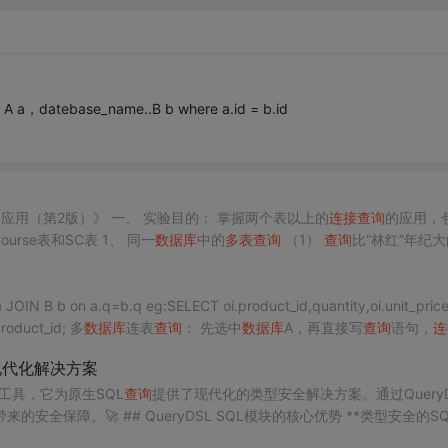
atebase_name..B b where a.id = b.id
应用（第2版）》 一、 实验目的： 掌握两个表以上的
连接
查询
的应用，
。 二、 实验内容： 初始表格三张： Student表、Course表和SC表 1、 同一
数据库
中的
多表
查询
（1）
查询
比“林红”年纪
学生的信息。 select * from Student where Sex ='男' and Birth < any (select Birth from Student where Sname='林红') //这里
product_id; 多
数据库
连表
查询
： 先选中
数据库
A，再直接写
查询
语句，
连
ELECT * FROM ord
现代化解决方案
工具，它为原生SQL
查询
提供了现代化的类型安全解决方案。通过QueryD
SQL，开发者可以告别繁琐的字符串拼接，享受编译时检查带来的安全保障。🚀 ## QueryDSL SQL模块的核心优势 **类
DBC操作中，SQL语句通常以字符串形式存在，