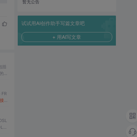
暂无公告
试试用AI创作助手写篇文章吧
+ 用AI写文章
包括
大的男
接
另
SL
型安全的SQL
查