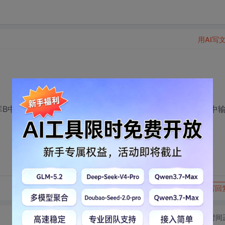
用AI写
库B中表d，将s和d连接到一起查询，满足条件查询结果在dw中
转发到动态
举报
写回
切换为时间