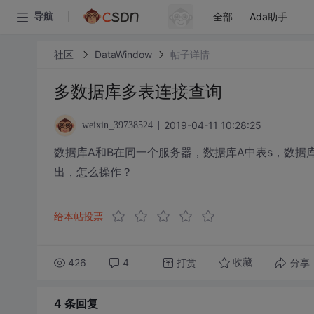
全部
Ada助手
导航
社区
DataWindow
帖子详情
多数据库多表连接查询
2019-04-11 10:28:25
weixin_39738524
数据库A和B在同一个服务器，数据库A中表s，数据
出，怎么操作？
给本帖投票
426
4
打赏
分享
收藏
4 条
回复