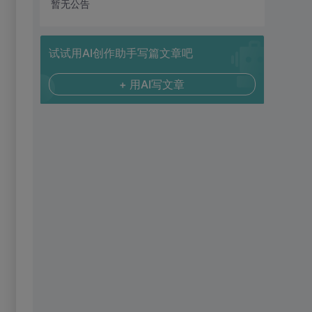
暂无公告
试试用AI创作助手写篇文章吧
+ 用AI写文章