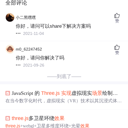
全部评论
小二黑嘿嘿
赞
你好，请问可以share下解决方案吗
2021-11-04
m0_62247452
赞
你好，请问你解决了吗
2021-09-26
——到底了——
JavaScript 的
Three.js
实现
虚拟现实
场景
绘制：创建虚拟展厅
在当今数字化时代，虚拟现实（VR）技术以其沉浸式体验
吸引了众多领域的关注。从游戏娱乐到商业展示，VR 为
用户带来了前所未有的交互体验。而在 Web 端
实现
虚拟现
three.js
多卫星环绕
效果
实
场景
，
Three.js
库成为了开发者的得力工具。
Three.js
是一个基于 JavaScript 的 3D 库，它简化了在浏览器
中
创建
three.js
+webgl+卫星多维度环绕+光晕
效果