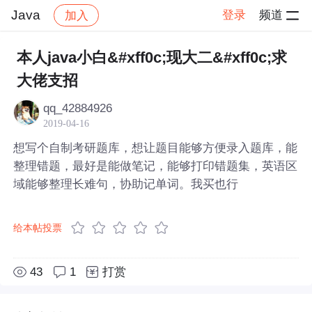
Java
登录
频道
加入
帖子详情
社区
Java
本人java小白&#xff0c;现大二&#xff0c;求
大佬支招
qq_42884926
2019-04-16
想写个自制考研题库，想让题目能够方便录入题库，能
整理错题，最好是能做笔记，能够打印错题集，英语区
域能够整理长难句，协助记单词。我买也行
给本帖投票
43
1
打赏