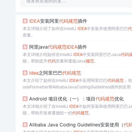
请发表友善的回复…
IDEA
安装阿里
代码
规范
插件
本文详细介绍了如何在IntelliJ
IDEA
中安装并使用阿里巴巴
代
质量。
阿里java
代码
规范
IDEA
插件
本文详细介绍如何在IntelliJ
IDEA
中安装阿里巴巴Java
代码
能，帮助提升
代码
质量和遵循Java
规范
。
Idea
之阿里巴巴
代码
规范
本文介绍了如何在IntelliJ
IDEA
中应用阿里巴巴
代码
规范
，包括
odeFormatter和AlibabaJavaCodingGuidelines插件
Android 项目优化（一）：项目
代码
规范
优化
本文详细介绍了在IntelliJ
IDEA
中如何安装和使用阿里巴巴Ja
能，帮助开发者遵循统一的
代码
规范
。
Alibaba Java Coding Guidelines安装使用（
代