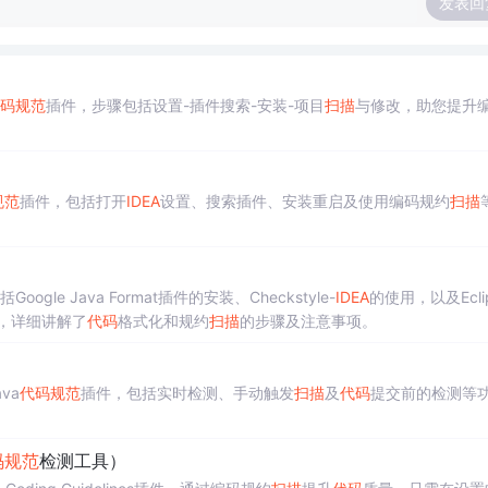
发表回
码
规范
插件，步骤包括设置-插件搜索-安装-项目
扫描
与修改，助您提升
规范
插件，包括打开
IDEA
设置、搜索插件、安装重启及使用编码规约
扫描
Google Java Format插件的安装、Checkstyle-
IDEA
的使用，以及Ecli
的应用，详细讲解了
代码
格式化和规约
扫描
的步骤及注意事项。
va
代码
规范
插件，包括实时检测、手动触发
扫描
及
代码
提交前的检测等
码
规范
检测工具）