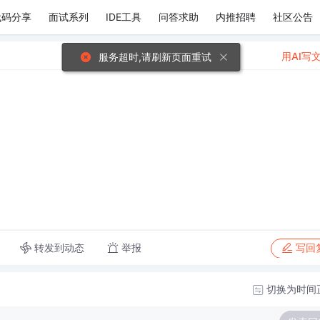
代码分享
面试系列
IDE工具
问答求助
内推招聘
社区公告
用AI写
服务超时,请刷新页面重试
转发到动态
举报
写回
切换为时间