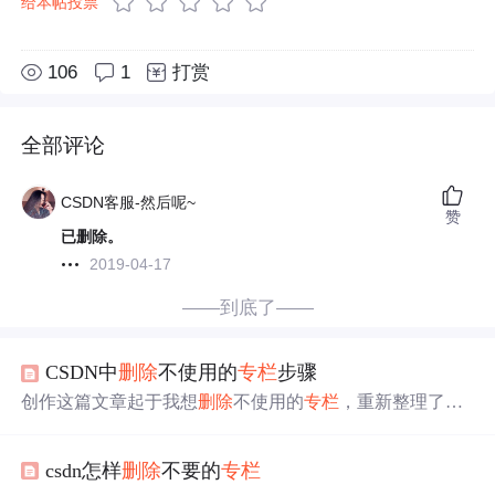
给本帖投票
106
1
打赏
全部评论
CSDN客服-然后呢~
赞
已删除。
2019-04-17
——到底了——
CSDN中
删除
不使用的
专栏
步骤
创作这篇文章起于我想
删除
不使用的
专栏
，重新整理了文
章，希望帮助到同样有需求的人
csdn怎样
删除
不要的
专栏