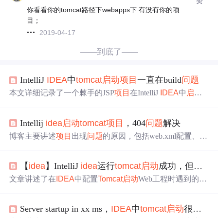
赞
你看看你的tomcat路径下webapps下 有没有你的项
目；
2019-04-17
——到底了——
IntelliJ
IDEA
中
tomcat
启动
项目
一直在build
问题
本文详细记录了一个棘手的JSP
项目
在IntelliJ
IDEA
中
启动
失败的
问题
排查与解决过程，包括配置冲突、端口占用及J
ava进程影响等
问题
的分析。
Intellij
idea
启动
tomcat
项目
，404
问题
解决
博客主要讲述
项目
出现
问题
的原因，包括web.xml配置、Jar
包版本及war打包配置等。详细介绍了facets、Artifacts和
to
mcat
的配置方法，如facets中PATH和Web Resource Diectory
【
idea
】IntelliJ
idea
运行
tomcat
启动
成功，但
项目
路径设置，Artifacts打war包及
tomcat
部署war包等，最终解
决
项目
问题
。
文章讲述了在
IDEA
中配置
Tomcat
启动
Web工程时遇到的
问
题
，即应用服务器未连接，原因是无法ping通localhost:109
9。尝试了多种解决方法如调整JDK和
Tomcat
版本、设置J
Server startup in xx ms，
IDEA
中
tomcat
启动
很快但是
RE_HOME环境变量等未果。最终发现是因为
Tomcat
的JM