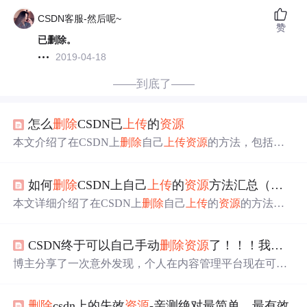
CSDN客服-然后呢~
赞
已删除。
2019-04-18
——到底了——
怎么
删除
CSDN已
上传
的
资源
本文介绍了在CSDN上
删除
自己
上传
资源
的方法，包括直
接
删除
、通过举报方式
删除
及联系
客服
删除
等途径，并提
到了不同方法的具体操作流程。
如何
删除
CSDN上自己
上传
的
资源
方法汇总（第一种方法神操作，亲测有效）
本文详细介绍了在CSDN上
删除
自己
上传
的
资源
的方法，
包括直接通过URL请求
删除
、在论坛申请管理员协助
删除
、利用举报功能
删除
以及联系网站
客服
等四种途径。
CSDN终于可以自己手动
删除
资源
了！！！我可能是最后一个知道的
博主分享了一次意外发现，个人在内容管理平台现在可以
直接
删除
资源
，无需
客服
介入，这一新功能已上线，节省
了大量时间。
删除
csdn上的失效
资源
-亲测绝对最简单、最有效