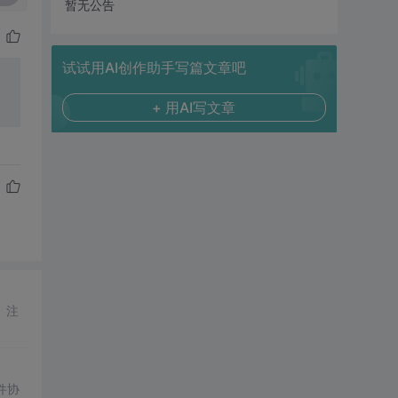
暂无公告
试试用AI创作助手写篇文章吧
+ 用AI写文章