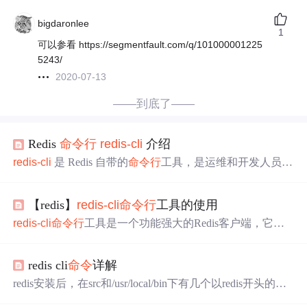
bigdaronlee
1
可以参看 https://segmentfault.com/q/101000001225
5243/
2020-07-13
——到底了——
Redis
命令
行
redis-cli
介绍
redis-cli
是 Redis 自带的
命令
行
工具，是运维和开发人员常
用的工具，本篇文章将介绍它的使用技巧和一些有趣的功
能。
【redis】
redis-cli
命令
行
工具的使用
redis-cli
命令
行
工具是一个功能强大的Redis客户端，它允
许用户与Redis数据库进行交互和管理。
redis cli
命令
详解
redis安装后，在src和/usr/local/bin下有几个以redis开头的可
执行
文件，称为redis shell，这些可
执行
文件可做很多事