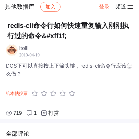
其他数据库
登录
频道
加入
帖子详情
社区
其他数据库
redis-cli命令行如何快速重复输入刚刚执
行过的命令&#xff1f;
ltolll
2019-04-19
DOS下可以直接按上下箭头键，redis-cli命令行应该怎
么做？
给本帖投票
719
1
打赏
全部评论