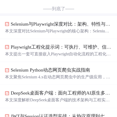
——到底了——
Selenium与Playwright深度对比：架构、特性与选型实战指南
本文深度对比Selenium与Playwright的核心架构：Selenium
基于W3C WebDriver标准，依赖HTTP协议与浏览器驱动通
信，具备广谱浏览器兼容性但性能开销大、等待机制脆
Playwright工程化提示词：可执行、可维护、信创兼容的自动化指令集
弱；Playwright直连浏览器DevTools协议，通过WebSocket
实现自动等待、浏览器上下文隔离及内置测试运行器，显
本文提出一套可直接嵌入Playwright自动化流程的工程化提
著提升稳定性与执行效率。内容涵盖代码风格、
iframe
/Sha
示词体系，聚焦可执行性、可维护性与信创环境兼容性。
dow DOM支持、网络拦截、移动模拟、生态成熟度及真实
内容涵盖八类高频场景模板（如登录态保持、动态表格抓
场景选型策略。
Selenium Python动态网页爬虫实战指南
取、信创适配等），强调提示词需结构化表达目标对象、
动作类型、执行前提与失败兜底；并建立元数据规范、双
本文聚焦Selenium 4.x在动态网页爬虫中的生产级应用，深
评审机制、Git Hooks失效预警及归档生命周期管理流程，
入解析其相较于Playwright/Puppeteer的国产兼容优势、Web
提升自动化脚本鲁棒性。
DriverManager驱动管理机制、ChromeOptions六大核心参数
DeepSeek桌面客户端：面向工程师的AI原生多模态工作台
配置原理、XPath失效的五类真实场景及调试方法、显式等
待的线程安全设计，以及三级异常分类、结构化日志与DO
本文深度解析DeepSeek桌面客户端的技术架构与工程实
M/网络/控制台三重失败快照等健壮性工程方案。
践，聚焦其基于Vue 3 + TypeScript + Vite构建的GUI层、可
插拔Agent技能系统、三层缓冲机制、动态TS版本适配、
JWT与Session认证选型实战：从协议原理到七维决策树
离线兜底策略及跨平台部署细节。项目面向资深工程师，