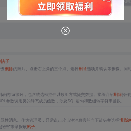
发表回
除
帖子
开要
删除
的照片、点击右上角的三个点、选择
删除
选项并确认等步骤。同
列表的for循环，包含核选框控件以数组方式提交数据。接着介绍
删除
操作
根据URL参数调用类的静态成员函数，涉及SQL语句和数组转字符串函数。
辱骂性消息。作为管理员，只需点击攻击性消息旁的向下箭头并选择“
删除
报告”来举报该
帖子
。