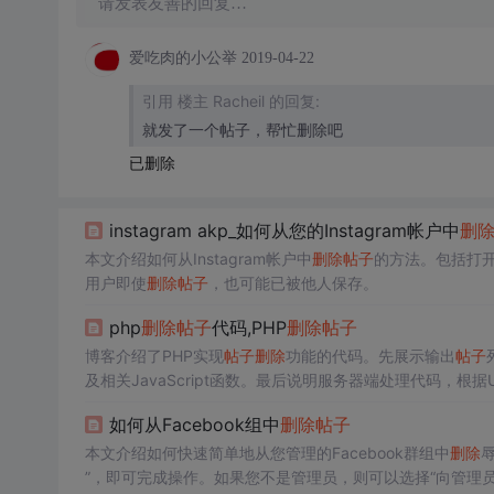
请发表友善的回复…
爱吃肉的小公举
2019-04-22
引用 楼主 Racheil 的回复:
就发了一个帖子，帮忙删除吧
已删除
instagram akp_如何从您的Instagram帐户中
删
本文介绍如何从Instagram帐户中
删除
帖子
的方法。包括打
用户即使
删除
帖子
，也可能已被他人保存。
php
删除
帖子
代码,PHP
删除
帖子
博客介绍了PHP实现
帖子
删除
功能的代码。先展示输出
帖子
及相关JavaScript函数。最后说明服务器端处理代码，
如何从Facebook组中
删除
帖子
本文介绍如何快速简单地从您管理的Facebook群组中
删除
”，即可完成操作。如果您不是管理员，则可以选择“向管理员