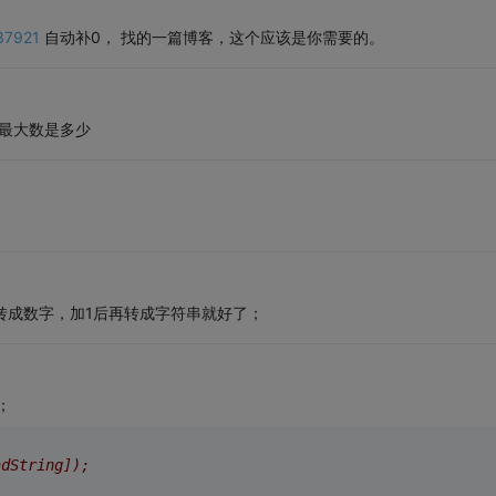
337921
自动补0， 找的一篇博客，这个应该是你需要的。
能支持最大数是多少
 全部转成数字，加1后再转成字符串就好了；
)；
dString]);