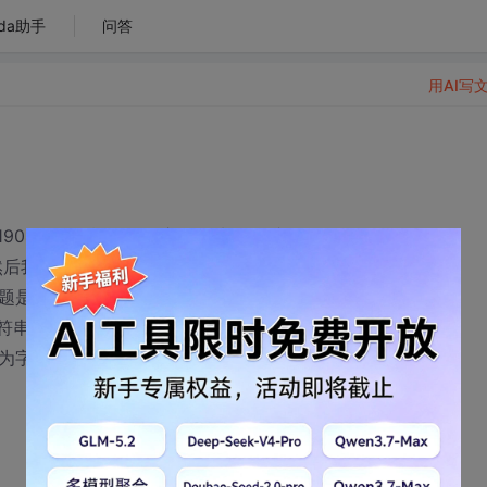
da助手
问答
用AI写
90426）,后面6位是序号（从1开始递增的），
然后我想让它变成20190426000002，如果我取后面
问题是这样的：
字符串，并且要是6位长度的，有什么办法？
，转为字符串，如果都要取判断数字的长度再