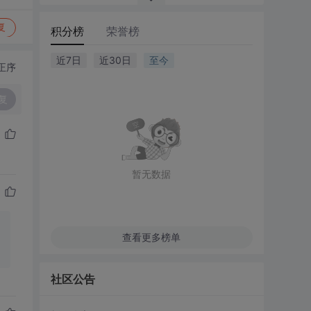
复
积分榜
荣誉榜
近7日
近30日
至今
正序
复
暂无数据
查看更多榜单
社区公告