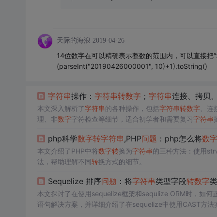
天际的海浪
2019-04-26
14位数字在可以精确表示整数的范围内，可以直接把“20
(parseInt("20190426000001", 10)+1).toString()
字符串
操作：
字符串
转
数字
；
字符串
连接、拷贝
本文深入解析了
字符串
的各种操作，包括
字符串
转
数字
、连
理、非
数字
字符检查等细节，适合初学者和需要复习
字符串
php科学
数字
转
字符串
,PHP
问题
：php怎么将
数
本文介绍了PHP中将
数字
转
换为
字符串
的三种方法：使用str
法，帮助理解不同
转
换方式的细节。
Sequelize 排序
问题
：将
字符串
类型字段
转
数字
本文探讨了在使用sequelize框架和sequlize ORM时，如
语句解决方案，并详细介绍了在sequelize中使用CAST