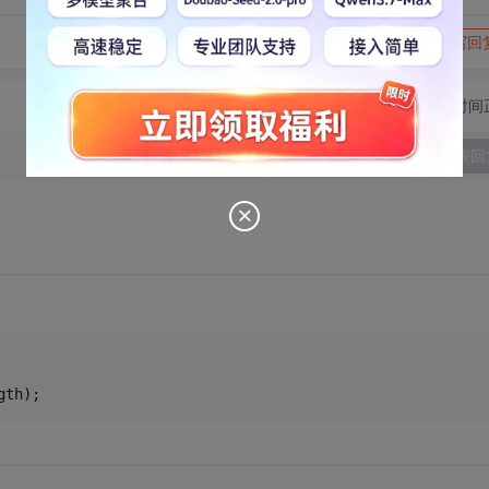
转发到动态
举报
写回
切换为时间
发表回
gth);