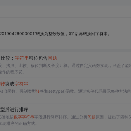
190426000001”转换为整数数值，加1后再转换回字符串。
、比较；
字符串
移位包含
问题
接、拷贝、比较、移位判断及长度计算。通过自定义函数实现，涵盖了溢
操作的程序员。
字
转
换成
字符串
val()函数、强制类型
转
换和settype()函数。通过实例代码展示每种方法
类型后进行排序
何正确地按
数字
字符串
字段进行降序排序。通过分析
问题
原因，提出了四种S
方法实现排序的正确方式。