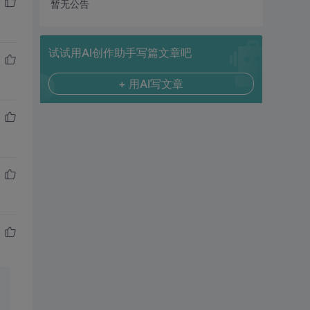
暂无公告
试试用AI创作助手写篇文章吧
+ 用AI写文章