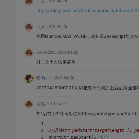
Dr立
2019-04-26
https://blog.csdn.net/fredricen/article/details/70
id_id
2019-04-26
你用Number.MAX_VALUE，就知道Javascript
leetow2006
2019-04-26
对，这个方法更简单
咦哟~~~
2019-04-26
20190426000001 可以把整个时间加上后面的
追热
2019-04-26
加1后前面补零可以使用String.prototype.padStart(
//语法str.padStart(targetLength [, pa
shortStr.padStart(
6
,
'0'
)