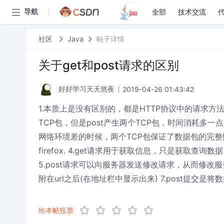
全部
技术交流
导航
社区
Java
帖子详情
关于get和post请求的区别
2019-04-26 01:43:42
好好学习天天熬夜
1.本质上是没有区别的，都是HTTP协议中的请求方法，
TCP包，但是post产生两个TCP包，时间消耗
网络环境差的时候，两个TCP包保证了数据包的完整性
firefox. 4.get请求用于获取信息，只是获
5.post请求可以向服务器发送修改请求，从而修改服
附在url之后(在地址栏中显示出来) 7.post提交是
给本帖投票