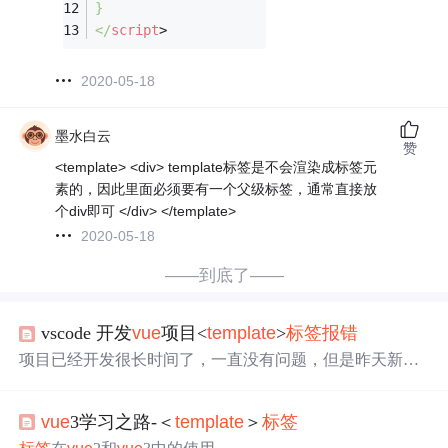
}
</
script
>
2020-05-18
墨水白云
赞
<template> <div> template标签是不会渲染成标签元
素的，因此里面必须要有一个父级标签，通常直接放
个div即可 </div> </template>
2020-05-18
——到底了——
vscode 开发
vue
项目<
template
>
标签
报错
项目已经开发很长时间了，一直没有问题，但是昨天新建
了个项目，所以开发工具安装了下less支持，今天来打开以
前的项目，发现
template
标签
报错
了，一脸懵逼，首先想
vue
3学习之路-＜
template
＞
标签
的是先把less插件禁用，但是依然没有生效，后来怕了好长
时间，才处理掉。 1，确认是否安装了vetur插件。 2，找到