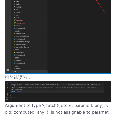
报的错误为：
Argument of type '{ fetch({ store, params }: any): v
oid; computed: any; }' is not assignable to paramet