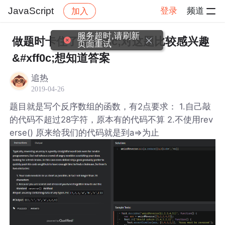
JavaScript
登录
频道
加入
帖子详情
社区
JavaScript
服务超时,请刷新
做题时卡住了&#xff0c;对这题比较感兴趣
页面重试
&#xff0c;想知道答案
追热
2019-04-26
题目就是写个反序数组的函数，有2点要求： 1.自己敲
的代码不超过28字符，原本有的代码不算 2.不使用rev
erse() 原来给我们的代码就是到a=>为止