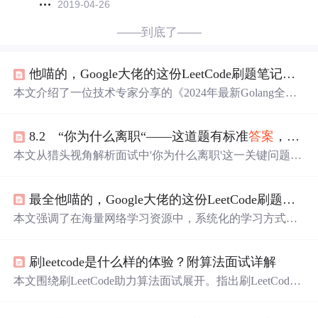
2019-04-26
——到底了——
他喵的，Google大佬的这份LeetCode刷题笔记太强了，2024年最新深入浅出Golang
本文介绍了一位技术专家分享的《2024年最新Golang全套
学习资料》，覆盖零基础至进阶课程，旨在帮助程序员系
统学习并提升算法能力。同
时
，作者还推荐了一本详细的
8.2 “你为什么离职“——这道题有标准
答案
，但你大概没背对
刷题笔记，强调了体系化学习的重要性以及如何通过高效
刷LeetCode来增强解题能力。
本文从猎头视角解析面试中'你为什么离职'这一关键问题，
指出其本质是考察候选人的职业认知、稳定性与表达逻
辑，而非寻找标准话术。重点阐述HR真实关注的三大维
最全他喵的，Google大佬的这份LeetCode刷题笔记太强了，美团Golang面试题
度：稳定性预判、风险识别与职业自省能力，并提出'定性
+归因+指向'三段式回答框架，强调用具体、发展导向、结
本文强调了在海量网络学习资源中，系统化的学习方式对
构性原因替代情绪化抱怨或空洞套话，同
时
提供被裁、空
于IT技术提升的重要性。推荐了一本详细的刷题笔记，通
窗期、多次跳槽等特殊场景的合规应对策略。
过LeetCode题目的分类讲解和框架思维培养，帮助读者提
刷leetcode是什么样的体验？附算法面试详解
高算法能力。同
时
，文章鼓励加入技术交流社群，共同学
习成长，以应对职场挑战。
本文围绕刷LeetCode助力算法面试展开。指出刷LeetCode
要以算法面试为目的，介绍了FB面试官总结的刷题模板。
分析了FAANG & BATJ算法面试考察内容和题型，强调算