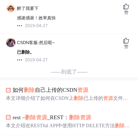
醉了我要下
赞
感谢感谢！效率真快
2019-04-27
CSDN客服-然后呢~
赞
已删除。
2019-04-27
——到底了——
如何
删除
自己上传的CSDN
资源
本文详细介绍了如何在CSDN上
删除
已上传的
资源
文件，
包括获取
资源
编号及使用特定链接进行
删除
操作的方法。
rest –
删除
资源
_REST：
删除
资源
本文介绍在RESTful API中使用HTTP DELETE方法
删除
资
源
。可
删除
单个
资源
或
资源
集合，服务器会用不同HTTP状