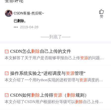
全部评论
CSDN客服-然后呢~
赞
已删除。
2019-04-28
——到底了——
CSDN怎么
删除
自己上传的文件
本文解答了关于用户是否能够举报自己上传
资源
的问题，
并提供了正确的
资源
删除
申请
方式，即通过发送邮件给管
理员来解决。
操作系统实验之“进程调度与
资源
管理”
本文介绍了一个用Python实现的进程管理与
资源
调度的模
拟实验，包括进程创建、
资源
申请
、运行、挂起、
删除
等
核心操作，展示了如何通过优先级进行进程调度。
CSDN如何
删除
上传得
资源
（
删除
规则）
本文介绍了CSDN用户根据积分等级可以
删除
自己上传
资
源
的具体规则。不同积分段的用户可以
删除
不同时间范围