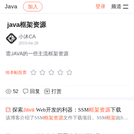
Java
登录
频道
加入
帖子详情
社区
Java
java框架资源
小沐CA
2019-04-28
需JAVA的一些主流框架资源
给本帖投票
52
回复
打赏
探索
Java
Web开发的利器：SSM
框架
资源
下载
该博客介绍了SSM
框架
资源
文件下载项目。SSM
框架
由Spr
ing、Spring MVC和MyBatis组成，是
Java
Web开发经典组
合。项目提供
框架
基础知识、整合步骤、实战案例等，适