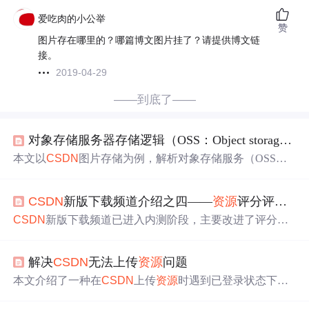
爱吃肉的小公举
赞
图片存在哪里的？哪篇博文图片挂了？请提供博文链
接。
2019-04-29
——到底了——
对象存储服务器存储逻辑（OSS：Object storage service）以
本文以
CSDN
图片存储为例，解析对象存储服务（OSS）
中图片
资源
的生命周期管理。重点阐述图片不直接存入数
据库，而是由对象存储托管，数据库仅保存URL及元数
CSDN
新版下载频道介绍之四——
资源
评分评论及积分日志功能改进
据；用户删除操作触发引用计数减量或延迟
清理
策略，避
免误删；同时涉及CDN缓存、多版本
资源
生成及孤儿图片
CSDN
新版下载频道已进入内测阶段，主要改进了评分评
治理等关键技术环节。
论规则，用户需下载
资源
后才能发表评论并进行评分。新
增功能包括下载
资源
记录日志、查看积分记录和提供0分用
解决
CSDN
无法上传
资源
问题
户的上传权限等。频道将定期
清理
下载量少于5次的
资源
以
提高
资源
搜索效率。
本文介绍了一种在
CSDN
上传
资源
时遇到已登录状态下仍
提示请登录的问题及解决方案。通常建议更换浏览器或
清