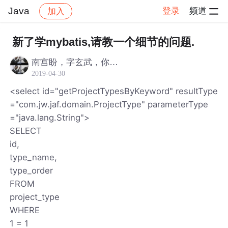
Java
登录
频道
加入
帖子详情
社区
Java
新了学mybatis,请教一个细节的问题.
南宫盼，字玄武，你老朋友
2019-04-30
<select id="getProjectTypesByKeyword" resultType
="com.jw.jaf.domain.ProjectType" parameterType
="java.lang.String">
SELECT
id,
type_name,
type_order
FROM
project_type
WHERE
1 = 1