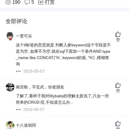
190
5
打赏
全部评论
一贯可乐
赞
这个if标签的意思就是 判断入参keyword这个字段是不
是为空, 如果不为空,就在sql下面加一个条件AND type
_name like CONCAT('%', keyword的值, '%') ,模糊查
询
2019-05-07
南宫盼，字玄武，你老朋友
赞
了解了,看样子我对Mybatis的理解太肤浅了,只会一些
简单的CRUD.哎,不知道怎么办...
2019-05-07
十八道胡同
赞