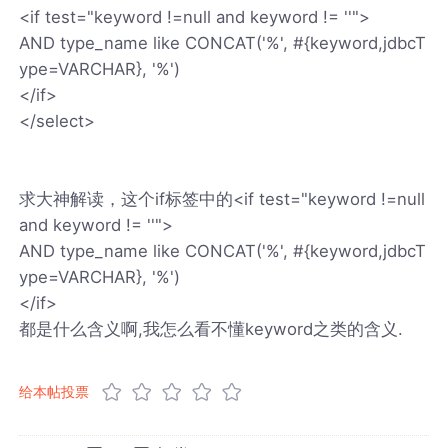
<if test="keyword !=null and keyword != ''">
AND type_name like CONCAT('%', #{keyword,jdbcT
ype=VARCHAR}, '%')
</if>
</select>
求大神解读，这个if标签中的<if test="keyword !=null
and keyword != ''">
AND type_name like CONCAT('%', #{keyword,jdbcT
ype=VARCHAR}, '%')
</if>
都是什么含义啊,我怎么看不懂keyword之类的含义.
给本帖投票