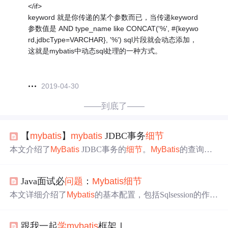
</if>
keyword 就是你传递的某个参数而已，当传递keyword
参数值是 AND type_name like CONCAT('%', #{keywo
rd,jdbcType=VARCHAR}, '%') sql片段就会动态添加，
这就是mybatis中动态sql处理的一种方式。
2019-04-30
——到底了——
【
mybatis
】
mybatis
JDBC事务
细节
本文介绍了
MyBatis
JDBC事务的
细节
。
MyBatis
的查询和
增删改默认关闭自动提交并开启事务，SqlSession关闭时提
交事务。使用基本
MyBatis
query时，忘记关闭SqlSession会
Java面试必
问题
：
Mybatis
细节
造成事务泄露。DML需显式提交，否则close时回滚事务。
不注意commit和close操作，会导致事务不提交、连接泄露
本文详细介绍了
Mybatis
的基本配置，包括Sqlsession的作
等
问题
。
用、获取方式，以及Sqlsession在执行SQL语句和事务控制
中的角色。还讨论了如何通过log4j进行SQL调试，解析了
跟我一起
学
mybatis
框架Ⅰ
mapper文件中的常用标签，并举例说明了一对多关系的XM