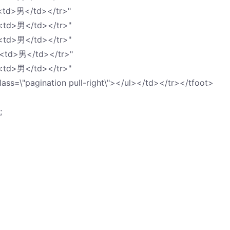
td>男</td></tr>"
td>男</td></tr>"
td>男</td></tr>"
<td>男</td></tr>"
td>男</td></tr>"
ass=\"pagination pull-right\"></ul></td></tr></tfoot>
;