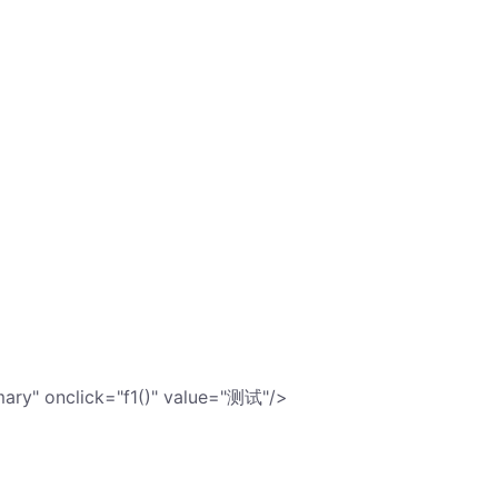
mary" onclick="f1()" value="测试"/>