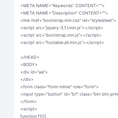
<META NAME="Keywords" CONTENT="">
<META NAME="Description" CONTENT="">
<link href="bootstrap.min.css" rel="stylesheet">
<script src="jquery-3.1.1.min.js"></script>
<script src="bootstrap.min.js"></script>
<script src="footable.all.min.js"></script>
</HEAD>
<BODY>
<div id="aa">
</div>
<form class="form-inline" role="form">
<input type="button" id="b1" class="btn btn-pri
</form>
<script>
function f1(){