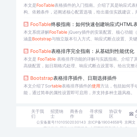
本文是
Foo
Table
表格插件的入门指南。介绍了其是响应式表
构、依赖条件，还阐述核心配置选项，给出最佳实践建议，
Foo
Table
终极指南：如何快速创建响应式HTML
本文系统讲解
Foo
Table
jQuery插件的安装配置、核心功
涵盖
Bootstrap
与独立版本引入方式、响应式断点设置、关键
的HTML表格。
Foo
Table
表格排序完全指南：从基础到性能优化
本文是
Foo
Table
表格排序功能的详解与实践指南。介绍了
高级配置，如日期格式处理、响应式断点设置等。给出完整
Bootstrap
表格排序插件、日期选择插件
本文介绍了Sor
table
表格排序插件的
使用
方法，包括如何手动
能，通过简单的属性设置即可启用，并支持多种主题风格。
关于我
招贤纳
商务合
寻求报
协议专
们
士
作
道
区
公安备案号11010502030143
京ICP备19004658号
京网文〔
家长监护
网络110报警服务
中国互联网举报中心
Chro
©1999-2