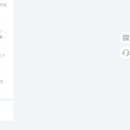
件结
理）。
兼容
述了
功