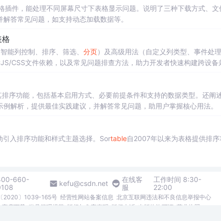
格插件，能处理不同屏幕尺寸下表格显示问题。说明了三种下载方式、文
并解答常见问题，如支持动态加载数据等。
表格
能（智能列控制、排序、筛选、
分页
）及高级用法（自定义列类型、事件处
JS/CSS文件依赖，以及常见问题排查方法，助力开发者快速构建跨设备
其排序功能，包括基本启用方式、必要前提条件和支持的数据类型。还阐
示例解析，提供最佳实践建议，并解答常见问题，助用户掌握核心用法。
引入排序功能和样式主题选择。Sor
table
自2007年以来为表格提供排序
400-660-
在线客
工作时间 8:30-
kefu@csdn.net
0108
服
22:00
2020〕1039-165号
经营性网站备案信息
北京互联网违法和不良信息举报中心
me商店下载
账号管理规范
版权与免责声明
版权申诉
出版物许可证
营业执照
026北京创新乐知网络技术有限公司