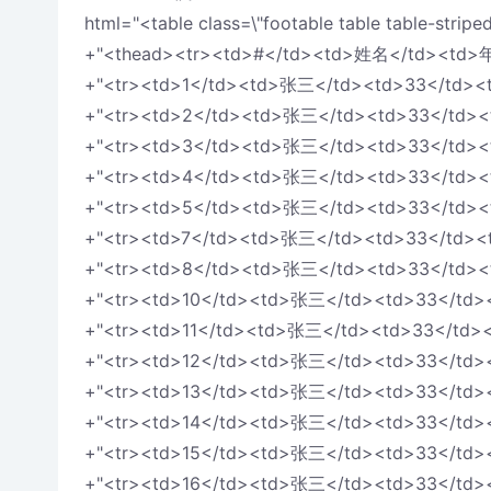
html="<table class=\"footable table table-striped\
+"<thead><tr><td>#</td><td>姓名</td><td>
+"<tr><td>1</td><td>张三</td><td>33</td><t
+"<tr><td>2</td><td>张三</td><td>33</td><
+"<tr><td>3</td><td>张三</td><td>33</td><
+"<tr><td>4</td><td>张三</td><td>33</td><
+"<tr><td>5</td><td>张三</td><td>33</td><
+"<tr><td>7</td><td>张三</td><td>33</td><t
+"<tr><td>8</td><td>张三</td><td>33</td><
+"<tr><td>10</td><td>张三</td><td>33</td><
+"<tr><td>11</td><td>张三</td><td>33</td><
+"<tr><td>12</td><td>张三</td><td>33</td><
+"<tr><td>13</td><td>张三</td><td>33</td><
+"<tr><td>14</td><td>张三</td><td>33</td><
+"<tr><td>15</td><td>张三</td><td>33</td><
+"<tr><td>16</td><td>张三</td><td>33</td><