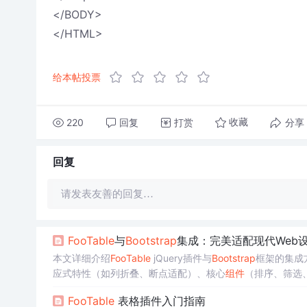
</BODY>
</HTML>
给本帖投票
220
回复
打赏
分享
收藏
回复
请发表友善的回复…
Foo
Table
与
Bootstrap
集成：完美适配现代Web
本文详细介绍
Foo
Table
jQuery插件与
Bootstrap
框架的集成
应式特性（如列折叠、断点适配）、核心
组件
（排序、筛选
系统等现代Web场景中的高效应用。
Foo
Table
表格插件入门指南