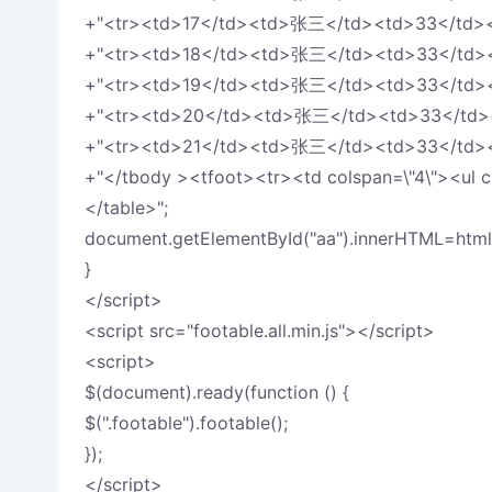
+"<tr><td>17</td><td>张三</td><td>33</td><
+"<tr><td>18</td><td>张三</td><td>33</td><
+"<tr><td>19</td><td>张三</td><td>33</td><
+"<tr><td>20</td><td>张三</td><td>33</td>
+"<tr><td>21</td><td>张三</td><td>33</td><
+"</tbody ><tfoot><tr><td colspan=\"4\"><ul cl
</table>";
document.getElementById("aa").innerHTML=html
}
</script>
<script src="footable.all.min.js"></script>
<script>
$(document).ready(function () {
$(".footable").footable();
});
</script>