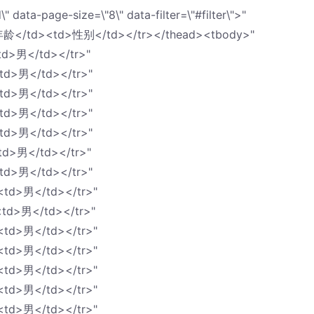
" data-page-size=\"8\" data-filter=\"#filter\">"
年龄</td><td>性别</td></tr></thead><tbody>"
d>男</td></tr>"
td>男</td></tr>"
td>男</td></tr>"
td>男</td></tr>"
td>男</td></tr>"
d>男</td></tr>"
td>男</td></tr>"
td>男</td></tr>"
td>男</td></tr>"
td>男</td></tr>"
td>男</td></tr>"
td>男</td></tr>"
td>男</td></tr>"
td>男</td></tr>"