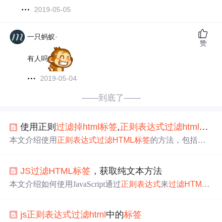
2019-05-05
一只蚂蚁·
赞
有人吗
2019-05-04
——到底了——
使用正则
过滤
掉
html
标签
,
正则表达式
过滤
html
标签
本文介绍使用
正则表达式
过滤
HTML
标签
的方法，包括去
除所有
HTML
标签
、特定
标签
及属性值等。提供了JavaScrip
t和Java实现示例。
JS
过滤
HTML
标签
，获取纯文本方法
本文介绍如何使用JavaScript通过
正则表达式
来
过滤
HTML
标签
，包括通用的
HTML
标签
过滤
、特定
标签
的
过滤
及其
属性处理等，提供了实用的代码示例。
js
正则表达式
过滤
html
中的
标签