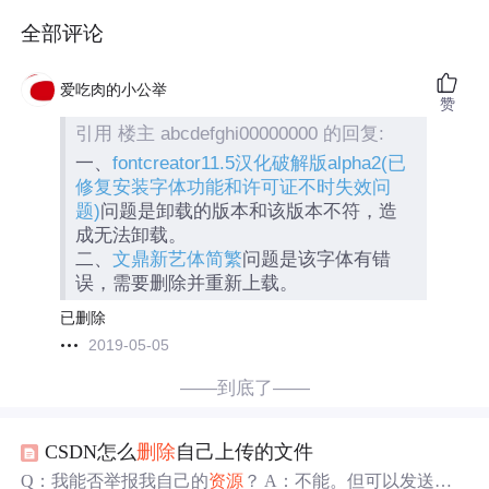
全部评论
爱吃肉的小公举
赞
引用 楼主 abcdefghi00000000 的回复:
一、
fontcreator11.5汉化破解版alpha2(已
修复安装字体功能和许可证不时失效问
题)
问题是卸载的版本和该版本不符，造
成无法卸载。
二、
文鼎新艺体简繁
问题是该字体有错
误，需要删除并重新上载。
已删除
2019-05-05
——到底了——
CSDN怎么
删除
自己上传的文件
Q：我能否举报我自己的
资源
？ A：不能。但可以发送邮