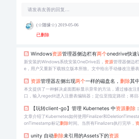
请发表友善的回复…
(☆随缘☆)
2019-05-06
已删除
Windows
资源
管理器侧边栏有
两个
onedrive
新安装的Windows系统安装OneDrive后，
资源
管理器侧边
e，用户又重新下载独立版本所致。文中给出手动修改注册
资源
管理器左侧出现
两个
一样的磁盘名，
删除
其
本文提供了一种解决桌面图标显示异常的方法，通过修改注
口，输入regedit进入注册表编辑器；定位至指定路径；将目
【玩转client-go】管理 Kubernetes 中
资源
删除
：
文章介绍了Kubernetes如何使用Finalizer和DeletionTim
onTimestamp标记
删除
时间。当所有Finalizers执行完毕，
制，并展示了Controller如何处理
资源
删除
。
unity 自动
删除
未引用的Assets下的
资源