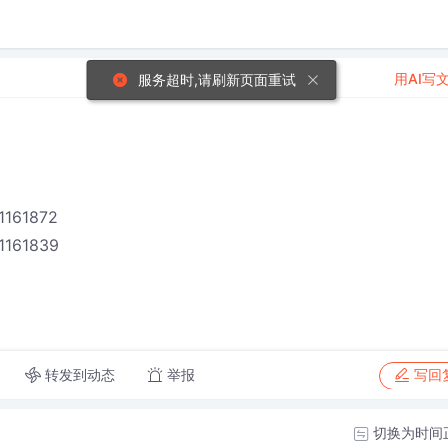
用AI写
服务超时,请刷新页面重试
11161872
11161839
转发到动态
举报
写回
切换为时间