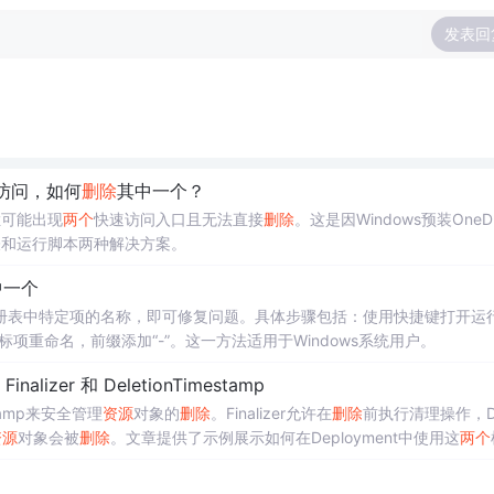
发表回
快速访问，如何
删除
其中一个？
栏可能出现
两个
快速访问入口且无法直接
删除
。这是因Windows预装OneDr
表和运行脚本两种解决方案。
中一个
册表中特定项的名称，即可修复问题。具体步骤包括：使用快捷键打开运
标项重命名，前缀添加“-”。这一方法适用于Windows系统用户。
Finalizer 和 DeletionTimestamp
estamp来安全管理
资源
对象的
删除
。Finalizer允许在
删除
前执行清理操作，Del
资源
对象会被
删除
。文章提供了示例展示如何在Deployment中使用这
两个