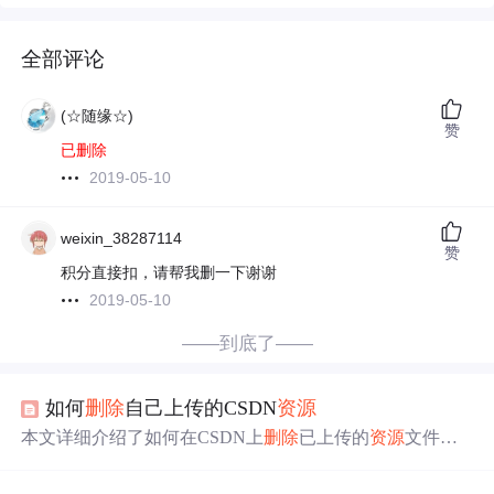
全部评论
(☆随缘☆)
赞
已删除
2019-05-10
weixin_38287114
赞
积分直接扣，请帮我删一下谢谢
2019-05-10
——到底了——
如何
删除
自己上传的CSDN
资源
本文详细介绍了如何在CSDN上
删除
已上传的
资源
文件，
包括获取
资源
编号及使用特定链接进行
删除
操作的方法。